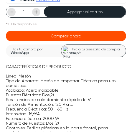
－
＋
Agregar al carrito
*
18
Un
disponibles.
Comprar ahora
¡Haz tu compra por
Inicia tu asesoría de compra
WhatsApp
!
aquí
CARACTERÍSTICAS DE PRODUCTO:
Línea: Mesón
Tipo de Aparato: Mesón de empotrar Eléctrico para uso
doméstico.
Acabado: Acero inoxidable
Puestos Eléctricos: Dos(2)
Resistencias de calentamiento rápido de 6”
Tensión de Alimentación: 120 V a .c
Frecuencia Eléct rica: 50 - 60 Hz
Intensidad: 16,66A
Potencia eléctrica: 2000 W
Número de Puestos: Dos (2)
Controles: Perillas plásticas en la parte frontal, para