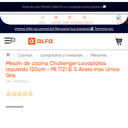
Disfruta de ENVÍO GRATIS a ciudades principales 🚚
-1
0
0
0
DÍAS
HORAS
MINUTOS
SEGUNDOS
¡Horas Alfa ya comenzó! Renueva tus espacios⏳ Termina en:
Cocinas
Lavaplatos y mesones
Mesones
Mesón de cocina Challenger Lavaplatos
izquierdo 120cm - MI 1121 EI S Acero inox Unico
Gris
:
135059429