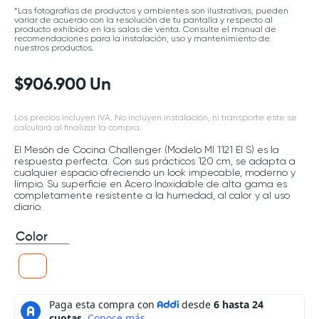
*Las fotografías de productos y ambientes son ilustrativas, pueden
variar de acuerdo con la resolución de tu pantalla y respecto al
producto exhibido en las salas de venta. Consulte el manual de
recomendaciones para la instalación, uso y mantenimiento de
nuestros productos.
$
906
.
900
Un
Los precios incluyen IVA. No incluyen instalación, ni transporte este se
calculará al finalizar la compra.
El Mesón de Cocina Challenger (Modelo MI 1121 EI S) es la
respuesta perfecta. Con sus prácticos 120 cm, se adapta a
cualquier espacio ofreciendo un look impecable, moderno y
limpio. Su superficie en Acero Inoxidable de alta gama es
completamente resistente a la humedad, al calor y al uso
diario.
Color