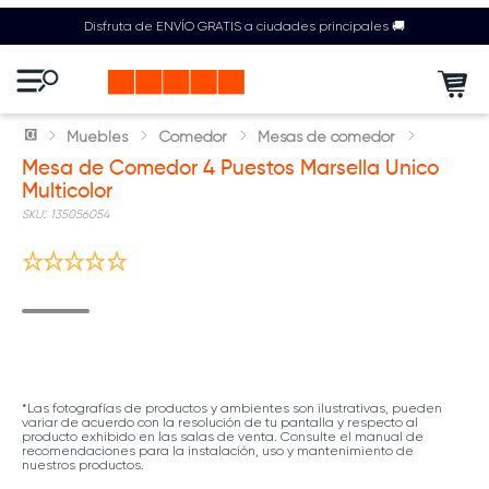
Disfruta de ENVÍO GRATIS a ciudades principales 🚚
Muebles
Comedor
Mesas de comedor
Mesa de Comedor 4 Puestos Marsella Unico
Multicolor
:
135056054
*Las fotografías de productos y ambientes son ilustrativas, pueden
variar de acuerdo con la resolución de tu pantalla y respecto al
producto exhibido en las salas de venta. Consulte el manual de
recomendaciones para la instalación, uso y mantenimiento de
nuestros productos.