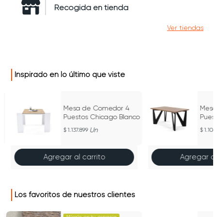
Recogida en tienda
Ver tiendas
Inspirado en lo último que viste
Mesa de Comedor 4
Mesa
Puestos Chicago Blanco
Puest
Un
1.137.899
1.106
Agregar al carrito
Agregar al
Los favoritos de nuestros clientes