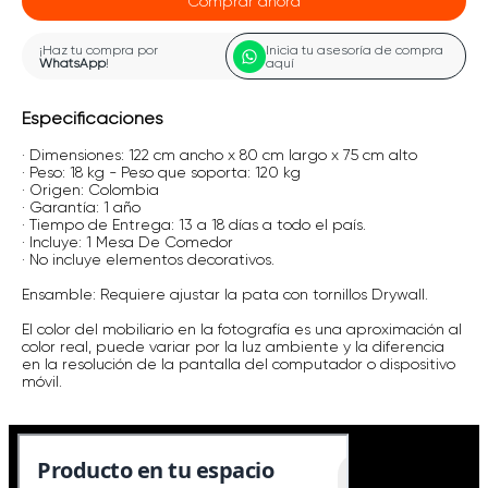
Comprar ahora
¡Haz tu compra por
Inicia tu asesoría de compra
WhatsApp
!
aquí
Especificaciones
· Dimensiones: 122 cm ancho x 80 cm largo x 75 cm alto
· Peso: 18 kg - Peso que soporta: 120 kg
· Origen: Colombia
· Garantía: 1 año
· Tiempo de Entrega: 13 a 18 días a todo el país.
· Incluye: 1 Mesa De Comedor
· No incluye elementos decorativos.
Ensamble: Requiere ajustar la pata con tornillos Drywall.
El color del mobiliario en la fotografía es una aproximación al
color real, puede variar por la luz ambiente y la diferencia
en la resolución de la pantalla del computador o dispositivo
móvil.