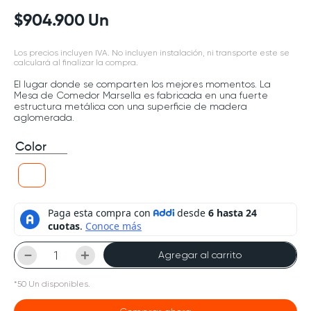
$
904
.
900
Un
Los precios incluyen IVA. No incluyen instalación, ni transporte este se
calculará al finalizar la compra.
El lugar donde se comparten los mejores momentos. La
Mesa de Comedor Marsella es fabricada en una fuerte
estructura metálica con una superficie de madera
aglomerada.
Color
－
＋
Agregar al carrito
*
50
Un
disponibles.