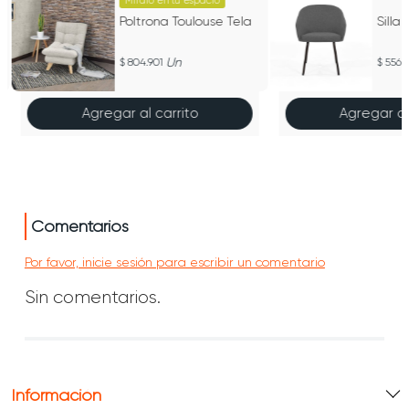
Míralo en tu espacio
Poltrona Toulouse Tela
Silla
Un
804.901
556.
Agregar al carrito
Agregar al
Comentarios
Por favor, inicie sesión para escribir un comentario
Sin comentarios.
Información