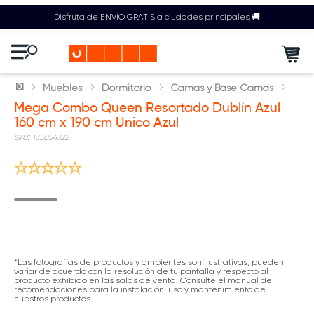
Disfruta de ENVÍO GRATIS a ciudades principales 🚚
Muebles
Dormitorio
Camas y Base Camas
Mega Combo Queen Resortado Dublín Azul
160 cm x 190 cm Unico Azul
:
135054722
*Las fotografías de productos y ambientes son ilustrativas, pueden
variar de acuerdo con la resolución de tu pantalla y respecto al
producto exhibido en las salas de venta. Consulte el manual de
recomendaciones para la instalación, uso y mantenimiento de
nuestros productos.