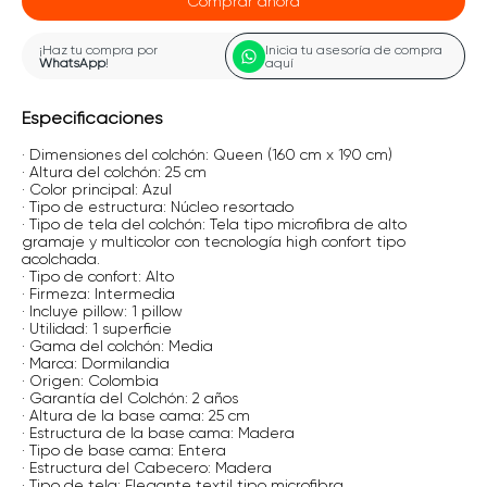
Comprar ahora
¡Haz tu compra por
Inicia tu asesoría de compra
WhatsApp
!
aquí
Especificaciones
· Dimensiones del colchón: Queen (160 cm x 190 cm)
· Altura del colchón: 25 cm
· Color principal: Azul
· Tipo de estructura: Núcleo resortado
· Tipo de tela del colchón: Tela tipo microfibra de alto
gramaje y multicolor con tecnología high confort tipo
acolchada.
· Tipo de confort: Alto
· Firmeza: Intermedia
· Incluye pillow: 1 pillow
· Utilidad: 1 superficie
· Gama del colchón: Media
· Marca: Dormilandia
· Origen: Colombia
· Garantía del Colchón: 2 años
· Altura de la base cama: 25 cm
· Estructura de la base cama: Madera
· Tipo de base cama: Entera
· Estructura del Cabecero: Madera
· Tipo de tela: Elegante textil tipo microfibra