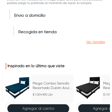
podrás elegir tu preferido al momento de hacer la compra:
Envío a domicilio
Recogida en tienda
Ver tiendas
Inspirado en lo último que viste
Mega Combo Sencillo
Meg
Resortado Dublín Azul
Reso
100 cm x 190 cm
Negr
Un
1.004.900
1.575
Agregar al carrito
Agregar al