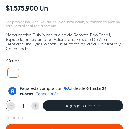
$
1
.
575
.
900
Un
Los precios incluyen IVA. No incluyen instalación, ni transporte este se
calculará al finalizar la compra.
Mega combo Dublín con nucleo de Resorte Tipo Bonell,
tapizado en espuma de Poliuretano Flexible De Alta
Densidad. Incluye: Colchón, Base cama dividida, Cabecero y
2 almohadas
Color
－
＋
Agregar al carrito
Cargando...