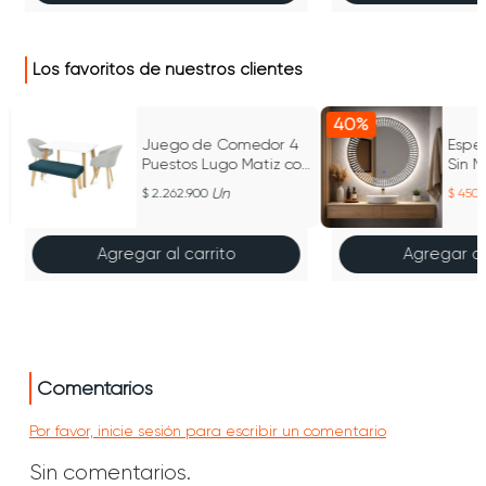
Los favoritos de nuestros clientes
40%
Juego de Comedor 4
Espej
Puestos Lugo Matiz con
Sin M
Sillas Tokyo Y Butaco
Un
2.262.900
450.
Agregar al carrito
Agregar al
Comentarios
Por favor, inicie sesión para escribir un comentario
Sin comentarios.