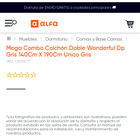
Disfruta de ENVÍO GRATIS a ciudades principales 🚚
Muebles
Dormitorio
Camas y Base Camas
Mega Combo Colchón Doble Wonderful Dp
Gris 140Cm X 190Cm Unico Gris
:
135054771
*Las fotografías de productos y ambientes son ilustrativas, pueden
variar de acuerdo con la resolución de tu pantalla y respecto al
producto exhibido en las salas de venta. Consulte el manual de
recomendaciones para la instalación, uso y mantenimiento de
nuestros productos.