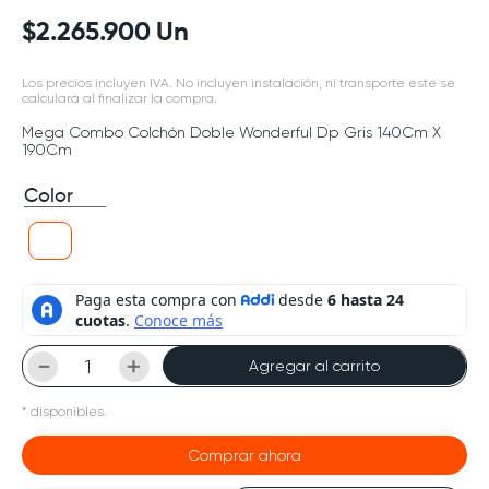
$
2
.
265
.
900
Un
Los precios incluyen IVA. No incluyen instalación, ni transporte este se
calculará al finalizar la compra.
Mega Combo Colchón Doble Wonderful Dp Gris 140Cm X
190Cm
Color
－
＋
Agregar al carrito
*
disponibles.
Comprar ahora