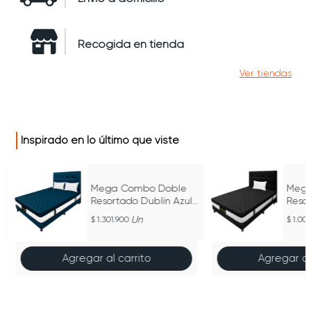
Recogida en tienda
Ver tiendas
Inspirado en lo último que viste
Mega Combo Doble
Mega
Resortado Dublín Azul
Reso
140 cm x 190 cm
Negr
Un
1.301.900
1.00
Agregar al carrito
Agregar al