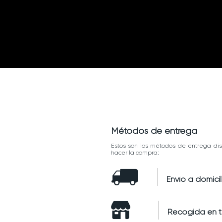
Métodos de entrega
Estos son los métodos de entrega dis
hacer la compra:
Envío a domicil
Recogida en 