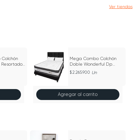
Ver tiendas
Colchón
Mega Combo Colchón
o Resortado
Doble Wonderful Dp
X 190Cm
Negro 140Cm X 190Cm
2.265.900
Un
Agregar al carrito
25