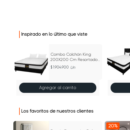
Inspirado en lo último que viste
Combo Colchón King
200X200 Cm Resortado
Atenas Negro
1.904.900
Un
Agregar al carrito
Los favoritos de nuestros clientes
20%