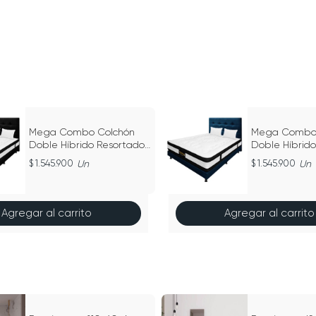
Mega Combo Colchón
Mega Combo 
Doble Híbrido Resortado
Doble Híbrid
Negro 140Cm X 190Cm
Azul 140Cm 
1.545.900
Un
1.545.900
Un
Agregar al carrito
Agregar al carrito