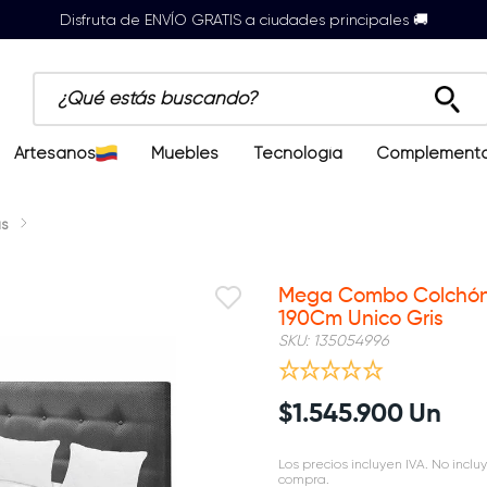
Disfruta de ENVÍO GRATIS a ciudades principales 🚚
¿Qué estás buscando?
Artesanos
Muebles
Tecnología
Complement
s
Mega Combo Colchón 
190Cm Unico Gris
SKU
:
135054996
$
1
.
545
.
900
Un
Los precios incluyen IVA. No incluy
compra.