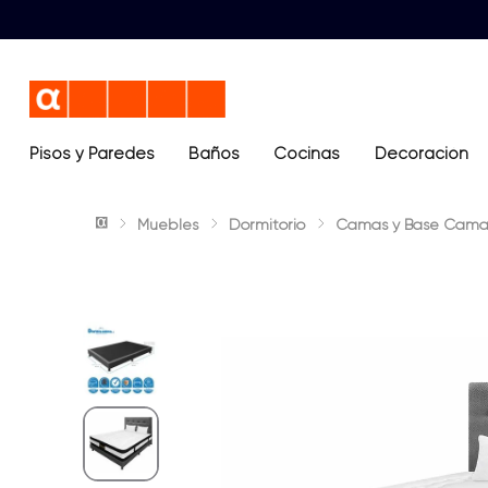
Pisos y Paredes
Baños
Términos más buscados
Cocinas
Decoración
1
.
lavamanos
Muebles
Dormitorio
Camas y Base Cama
2
.
sanitario
3
.
ocean blue
4
.
cerámica madera
5
.
closet