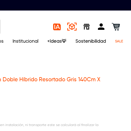
os
Institucional
+Ideas💡
Sostenibilidad
SALE
Doble Híbrido Resortado Gris 140Cm X
en instalación, ni transporte este se calculará al finalizar la