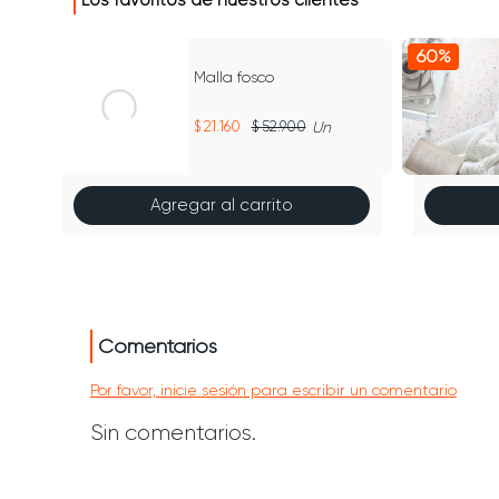
Los favoritos de nuestros clientes
60%
60%
Malla fosco
21.160
52.900
Un
Agregar al carrito
Comentarios
Por favor, inicie sesión para escribir un comentario
Sin comentarios.