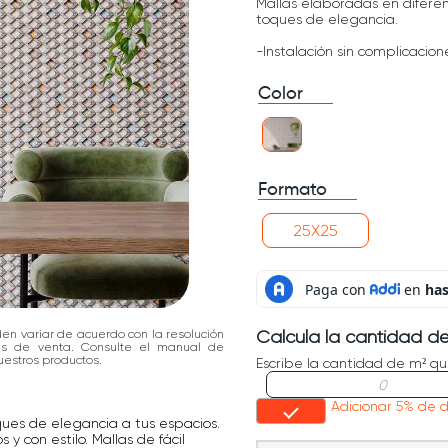
Mallas elaboradas en difere
toques de elegancia.
-Instalación sin complicacione
Color
Formato
25X25
den variar de acuerdo con la resolución
Calcula la cantidad d
las de venta. Consulte el manual de
estros productos.
Escribe la cantidad de m² qu
Adicionar 5% de 
ques de elegancia a tus espacios.
y con estilo. Mallas de fácil