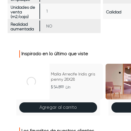
Unidades de
1
venta
Calidad
(m2/caja)
Realidad
NO
aumentada
Inspirado en lo último que viste
Malla Arrecife Iridis gris
penny 28X28
54.899
Un
Agregar al carrito