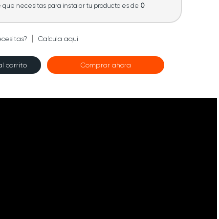
que necesitas para instalar tu producto es de
0
ecesitas?
Calcula aquí
l carrito
Comprar ahora