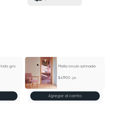
Iridis gris
Malla circulo satinada
47.900
Un
Agregar al carrito