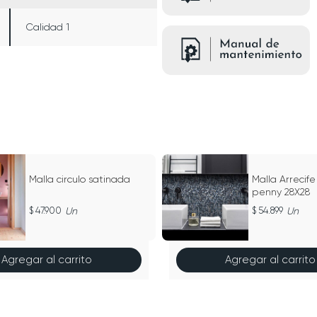
Calidad 1
Malla circulo satinada
Malla Arrecife 
penny 28X28
47.900
Un
54.899
Un
Agregar al carrito
Agregar al carrito