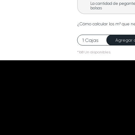
La cantidad de pegante 
bolsas
¿Cómo calcular los m² que n
Agregar a
*
168
Un
disponibles.