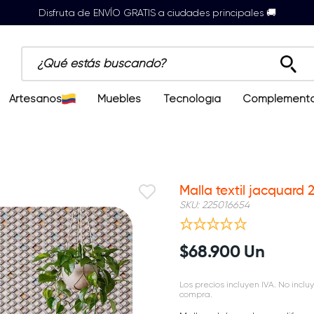
Disfruta de ENVÍO GRATIS a ciudades principales 🚚
¿Qué estás buscando?
Artesanos
Muebles
Tecnología
Complement
Malla textil jacquard 
SKU
:
225016654
$
68
.
900
Un
Los precios incluyen IVA. No incluy
compra.