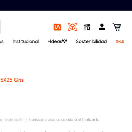
os
Institucional
+Ideas💡
Sostenibilidad
SALE
25X25 Gris
en instalación, ni transporte este se calculará al finalizar la