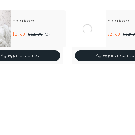
60%
Malla fosco
Malla fosco
21.160
52.900
Un
21.160
52.9
Agregar al carrito
Agregar al carrito