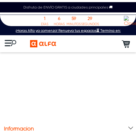
Disfruta de ENVÍO GRATIS a ciudades principales 🚚
1
6
59
29
DÍAS
HORAS
MINUTOS
SEGUNDOS
¡Horas Alfa ya comenzó! Renueva tus espacios⏳ Termina en:
Información