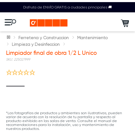
Disfruta de ENVÍO GRATIS a ciudades principales 🚚
Ferretería y Construcción
Mantenimiento
Limpieza y Desinfección
Limpiador final de obra 1/2 L Unico
:
225027999
*Las fotografías de productos y ambientes son ilustrativas, pueden
variar de acuerdo con la resolución de tu pantalla y respecto al
producto exhibido en las salas de venta. Consulte el manual de
recomendaciones para la instalación, uso y mantenimiento de
nuestros productos.