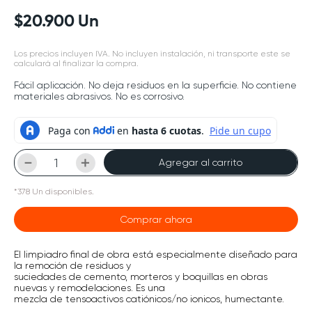
$
20
.
900
Un
Los precios incluyen IVA. No incluyen instalación, ni transporte este se
calculará al finalizar la compra.
Fácil aplicación. No deja residuos en la superficie. No contiene
materiales abrasivos. No es corrosivo.
－
＋
Agregar al carrito
*
378
Un
disponibles.
Comprar ahora
El limpiadro final de obra está especialmente diseñado para
la remoción de residuos y
suciedades de cemento, morteros y boquillas en obras
nuevas y remodelaciones. Es una
mezcla de tensoactivos catiónicos/no ionicos, humectante.