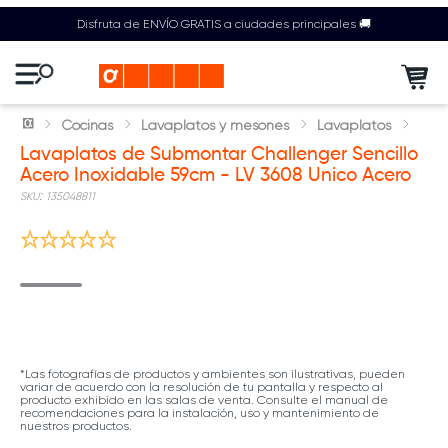
Disfruta de ENVÍO GRATIS a ciudades principales 🚚
Cocinas
Lavaplatos y mesones
Lavaplatos
Lavaplatos de Submontar Challenger Sencillo
Acero Inoxidable 59cm - LV 3608 Unico Acero
:
135048811
*Las fotografías de productos y ambientes son ilustrativas, pueden
variar de acuerdo con la resolución de tu pantalla y respecto al
producto exhibido en las salas de venta. Consulte el manual de
recomendaciones para la instalación, uso y mantenimiento de
nuestros productos.