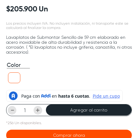
$
205
.
900
Un
Los precios incluyen IVA. No incluyen instalación, ni transporte este se
calculará al finalizar la compra.
Lavaplatos de Submontar Sencillo de 59 cm elaborado en
acero inoxidable de alta durabilidad y resistencia a la
corrosión. ( *El lavaplatos no incluye griferia, canastilla, ni otros
accesorios).
Color
－
＋
Agregar al carrito
*
256
Un
disponibles.
Comprar ahora