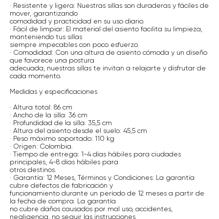
· Resistente y ligera: Nuestras sillas son duraderas y fáciles de
mover, garantizando
comodidad y practicidad en su uso diario.
· Fácil de limpiar: El material del asiento facilita su limpieza,
manteniendo tus sillas
siempre impecables con poco esfuerzo.
· Comodidad: Con una altura de asiento cómoda y un diseño
que favorece una postura
adecuada, nuestras sillas te invitan a relajarte y disfrutar de
cada momento.
Medidas y especificaciones
· Altura total: 86 cm
· Ancho de la silla: 36 cm
· Profundidad de la silla: 35,5 cm
· Altura del asiento desde el suelo: 45,5 cm
· Peso máximo soportado: 110 kg
· Origen: Colombia.
· Tiempo de entrega: 1-4 días hábiles para ciudades
principales, 4-8 días hábiles para
otros destinos.
· Garantía: 12 Meses, Términos y Condiciones: La garantía
cubre defectos de fabricación y
funcionamiento durante un período de 12 meses a partir de
la fecha de compra. La garantía
no cubre daños causados por mal uso, accidentes,
negligencia, no seguir las instrucciones