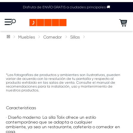
Disfruta de ENVÍO GRATIS a ciudades principales 🚚
Muebles
Comedor
Sillas
*Las fotografías de productos y ambientes son ilustrativas, pueden
variar de acuerdo con la resolución de tu pantalla y respecto al
producto exhibido en las salas de venta. Consulte el manual de
recomendaciones para la instalación, uso y mantenimiento de
nuestros productos.
Características
· Diseño moderno: La silla Tolix ofrece un estilo
contemporáneo que se adapta a cualquier
ambiente, ya sea un restaurante, cafetería o comedor en
casa.