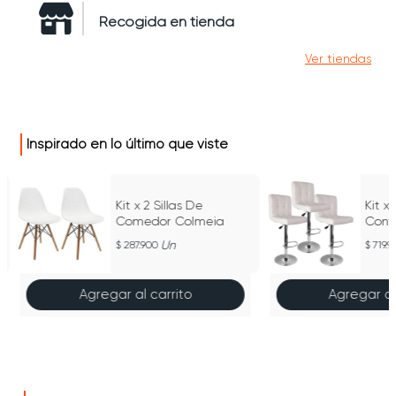
Recogida en tienda
Ver tiendas
Inspirado en lo último que viste
Kit x 2 Sillas De
Kit x
Comedor Colmeia
Confo
Un
287.900
719.9
Agregar al carrito
Agregar al