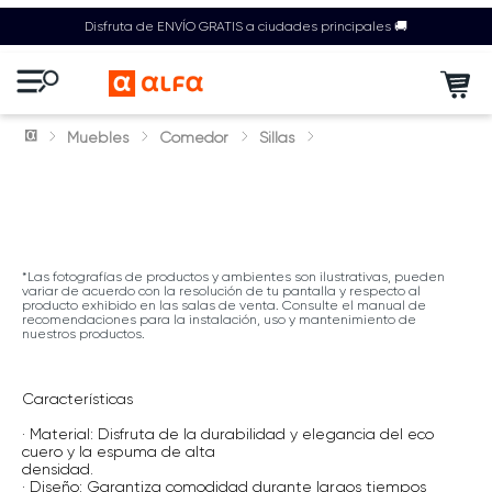
Disfruta de ENVÍO GRATIS a ciudades principales 🚚
Muebles
Comedor
Sillas
*Las fotografías de productos y ambientes son ilustrativas, pueden
variar de acuerdo con la resolución de tu pantalla y respecto al
producto exhibido en las salas de venta. Consulte el manual de
recomendaciones para la instalación, uso y mantenimiento de
nuestros productos.
Características
· Material: Disfruta de la durabilidad y elegancia del eco
cuero y la espuma de alta
densidad.
· Diseño: Garantiza comodidad durante largos tiempos