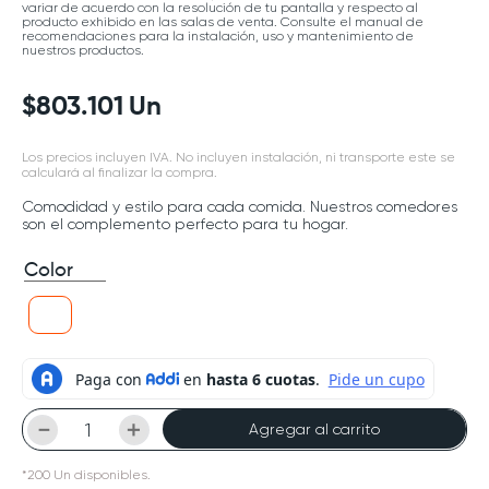
variar de acuerdo con la resolución de tu pantalla y respecto al
producto exhibido en las salas de venta. Consulte el manual de
recomendaciones para la instalación, uso y mantenimiento de
nuestros productos.
$
803
.
101
Un
Los precios incluyen IVA. No incluyen instalación, ni transporte este se
calculará al finalizar la compra.
Comodidad y estilo para cada comida. Nuestros comedores
son el complemento perfecto para tu hogar.
Color
－
＋
Agregar al carrito
*
200
Un
disponibles.