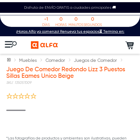
Disfruta de ENVÍO GRATIS a ciudades principales 🚚
-1
0
0
0
DÍAS
HORAS
MINUTOS
SEGUNDOS
¡Horas Alfa ya comenzó! Renueva tus espacios⏳ Termina en:
Muebles
Comedor
Juegos de Comedor
Juego De Comedor Redondo Lizz 3 Puestos
Sillas Eames Unico Beige
:
135057009
*Las fotografías de productos y ambientes son ilustrativas, pueden