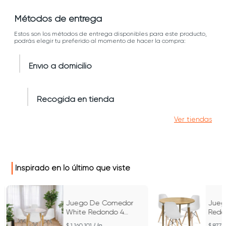
Métodos de entrega
Estos son los métodos de entrega disponibles para este producto,
podrás elegir tu preferido al momento de hacer la compra:
Envío a domicilio
Recogida en tienda
Ver tiendas
Inspirado en lo último que viste
Juego De Comedor
Jueg
White Redondo 4
Redon
Puestos Sillas Eames
Silla
Un
1.160.101
877.