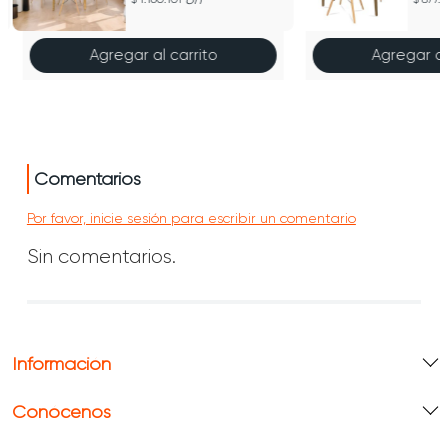
Agregar al carrito
Agregar al
Comentarios
Por favor, inicie sesión para escribir un comentario
Sin comentarios.
Información
Conócenos