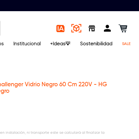
os
Institucional
+Ideas💡
Sostenibilidad
SALE
allenger Vidrio Negro 60 Cm 220V - HG
egro
en instalación, ni transporte este se calculará al finalizar la