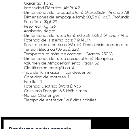
· Garantía: 1 año
· Intensidad Eléctrica (AMP): 4.2
· Dimensiones del producto (cm): 59,5x59,5x54 (Ancho x Al
· Dimensiones de empaque (cm): 60,5 x 61 x 63 (Profundi
· Peso flete (Kg): 29
· Peso real (Kg): 26
· Acabado: Negro
· Dimensiones de ruteo (cm): 60 x 58,7x58,3 (Ancho x Alto
· Potencia del sistema gas: 7,19 MJ/h
· Resistencias eléctricas (Watts): Resistencia doradora 
· Tensión Eléctrica (Voltios): 220
· Temperatura máx. de cocción - Grados: 250 ̊C
· Dimensiones de ruteo adicional (cm): No aplica
· Volumen de Almacenamiento (litros): 52
· Clasificación energética: A
· Tipo de iluminación: Incandescente
· Cantidad de motores: 1
· Parrillas: 1
· Potencia Eléctrica (Watts): 933
· Consumo Energía: 6,3 kWh / mes
· Marca: Challenger
· Tiempo de entrega: 1 a 8 días hábiles.