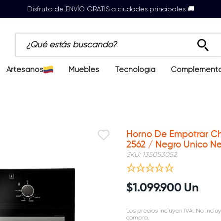
Disfruta de ENVÍO GRATIS a ciudades principales 🚚
¿Qué estás buscando?
Artesanos
Muebles
Tecnología
Complement
Horno De Empotrar Ch
2562 / Negro Unico N
SKU
:
135053052
$
1
.
099
.
900
Un
Los precios incluyen IVA. No incluy
compra.