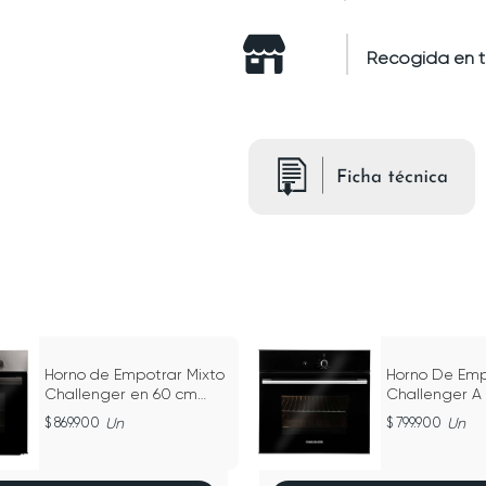
Recogida en 
Horno de Empotrar Mixto
Horno De Emp
Challenger en 60 cm
Challenger A 
120V - HG 2555
Negro 60 Cm 
869.900
Un
799.900
Un
Negro