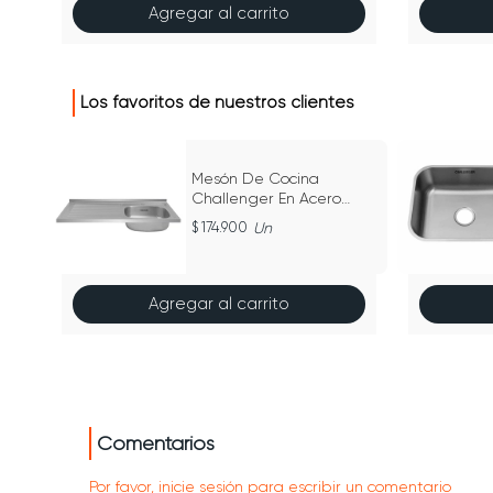
Agregar al carrito
Los favoritos de nuestros clientes
Mesón De Cocina
dor
Challenger En Acero
Inoxidable Con
174.900
Un
Lavaplatos Derecho
100Cm - Md 1110
Agregar al carrito
Comentarios
Por favor, inicie sesión para escribir un comentario