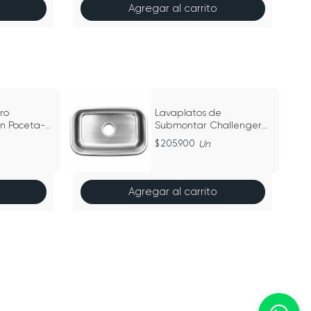
Agregar al carrito
ro
Lavaplatos de
on Poceta-
Submontar Challenger
Sencillo Acero Inoxidable
205.900
Un
59cm - LV 3608
Agregar al carrito