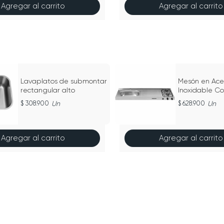
Agregar al carrito
Agregar al carrito
Lavaplatos de submontar
Mesón en Ace
rectangular alto
Inoxidable C
MI 1124 EI S
308.900
Un
628.900
Un
Agregar al carrito
Agregar al carrito