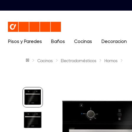
Pisos y Paredes
Baños
Términos más buscados
Cocinas
Decoración
1
.
lavamanos
Cocinas
Electrodomésticos
Hornos
2
.
sanitario
3
.
cerámica madera
4
.
ocean blue
5
.
closet