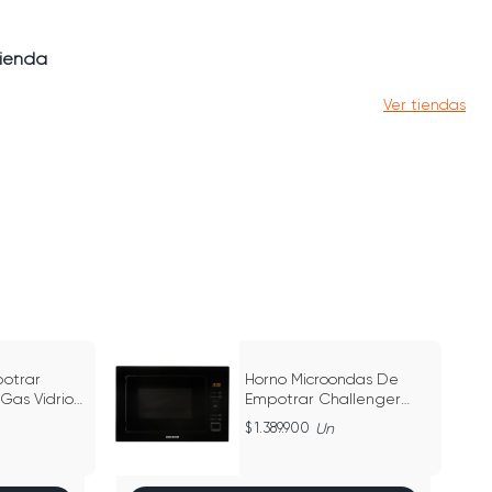
tienda
Ver tiendas
otrar
Horno Microondas De
Gas Vidrio
Empotrar Challenger
- HG 2545 /
Negro - Ref. Hm 8110
1.389.900
Un