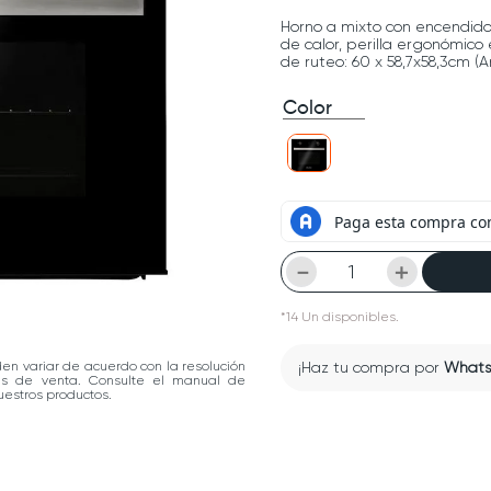
Horno a mixto con encendido 
de calor, perilla ergonómico 
de ruteo: 60 x 58,7x58,3cm (A
Color
－
＋
*
14
Un
disponibles.
den variar de acuerdo con la resolución
¡Haz tu compra por
What
las de venta. Consulte el manual de
estros productos.