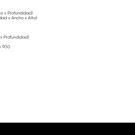
to x Profundidad)
dad x Ancho x Alto)
 x Profundidad)
de 900