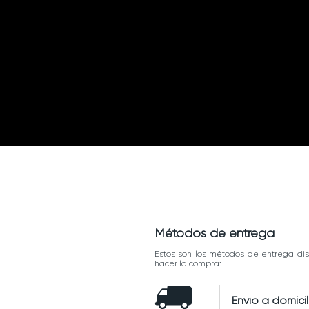
Métodos de entrega
Estos son los métodos de entrega dis
hacer la compra:
Envío a domicil