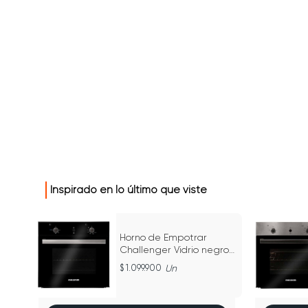
Inspirado en lo último que viste
Horno de Empotrar
el
Challenger Vidrio negro
023
Inoxidable - HG 2560
1.099.900
Un