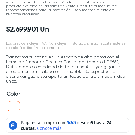
variar de acuerdo con la resolución de tu pantalla y respecto al
producto exhibido en las salas de venta. Consulte el manual de
recomendaciones para la instalación, uso y mantenimiento de
nuestros productos.
$
2
.
699
.
901
Un
Los precios incluyen IVA. No incluyen instalación, ni transporte este se
calculará al finalizar la compra.
Transforma tu cocina en un espacio de alta gama con el
Horno de Empotrar Eléctrico Challenger (Modelo HE 9662).
Disfruta de la comodidad de tener una Air Fryer gigante
directamente instalada en tu mueble. Su espectacular
diseño vanguardista aporta un toque de lujo y modernidad
único.
Color