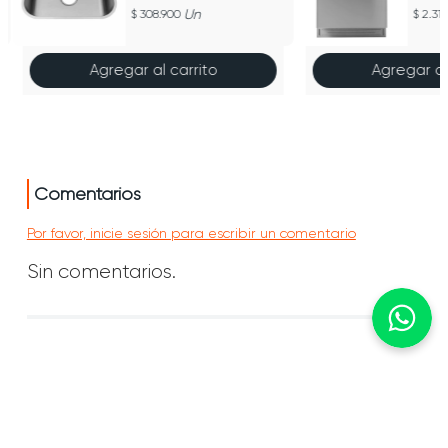
alto
DW39
Un
308.900
2.319
Agregar al carrito
Agregar al
Comentarios
Por favor, inicie sesión para escribir un comentario
Sin comentarios.
Información
Conócenos