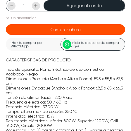
－
＋
Agregar al carrito
*
61
Un
disponibles.
Comprar ahora
¡Haz tu compra por
Inicia tu asesoría de compra
WhatsApp
!
aquí
CARACTERÍSTICAS DE PRODUCTO:
Tipo de aparato: Horno Eléctrico de uso domestico
Acabado: Negro
Dimensiones Producto (Ancho x Alto x Fondo): 59,5 x 58,5 x 57,5
cm
Dimensiones Empaque (Ancho x Alto x Fondo): 68,5 x 65 x 66,3
cm
Tensión de alimentación: 220 V a.c.
Frecuencia eléctrica: 50 / 60 Hz
Potencia eléctrica: 3300 W
Temperatura máx de cocción: 250 ˚C
Intensidad eléctrica: 15 A
Resistencia eléctricas: Inferior 800W, Superior 1200W, Grill
1600W, Circular 2000W.
Accesorios: Una (1) parrilla cromada, Una (1) Bandeja asadora,