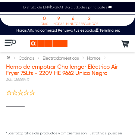
Disfruta de ENVÍO GRATIS a ciudades principales 🚚
0
9
6
2
DÍAS
HORAS
MINUTOS
SEGUNDOS
¡Horas Alfa ya comenzó! Renueva tus espacios⏳ Termina en:
Cocinas
Electrodomésticos
Hornos
Horno de empotrar Challenger Eléctrico Air
Fryer 75Lts - 220V HE 9662 Unico Negro
:
135059412
*Las fotografías de productos y ambientes son ilustrativas, pueden