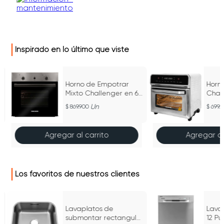
Inspirado en lo último que viste
Horno de Empotrar
Horno
Mixto Challenger en 60
Chall
-
cm 120V - HG 2555
Un
869.900
699.
Agregar al carrito
Agregar al
Los favoritos de nuestros clientes
Lavaplatos de
Lavav
submontar rectangular
12 Pu