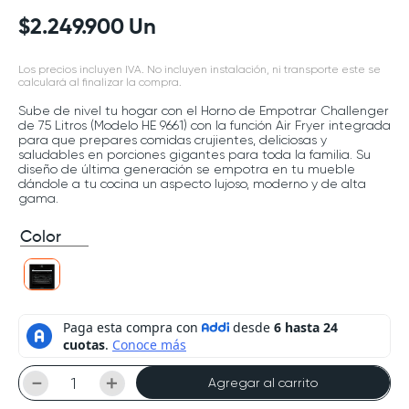
$
2
.
249
.
900
Un
Los precios incluyen IVA. No incluyen instalación, ni transporte este se
calculará al finalizar la compra.
Sube de nivel tu hogar con el Horno de Empotrar Challenger
de 75 Litros (Modelo HE 9661) con la función Air Fryer integrada
para que prepares comidas crujientes, deliciosas y
saludables en porciones gigantes para toda la familia. Su
diseño de última generación se empotra en tu mueble
dándole a tu cocina un aspecto lujoso, moderno y de alta
gama.
Color
－
＋
Agregar al carrito