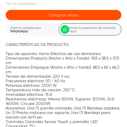
*
116
Un
disponibles.
Comprar ahora
¡Haz tu compra por
Inicia tu asesoría de compra
WhatsApp
!
aquí
CARACTERÍSTICAS DE PRODUCTO:
Tipo de aparato: Horno Eléctrico de uso domestico
Dimensiones Producto (Ancho x Alto x Fondo): 59,5 x 58,5 x 57,5
cm
Dimensiones Empaque (Ancho x Alto x Fondo): 68,5 x 65 x 66,3
cm
Tensión de alimentación: 220 V a.c.
Frecuencia eléctrica: 50 / 60 Hz
Potencia eléctrica: 3300 W
Temperatura máx de cocción: 250 ˚C
Intensidad eléctrica: 15 A
Resistencia eléctricas: Inferior 800W, Superior 1200W, Grill
1600W, Circular 2000W.
Accesorios: Una (1) parrilla cromada, Una (1) Bandeja asadora,
Un (1) Pincho rosticero con soporte, Una (1) Bandeja para
cocción con AirFryer.
Controles Controles Sensor Touch y pantalla: LED
Capacidad: 75 L