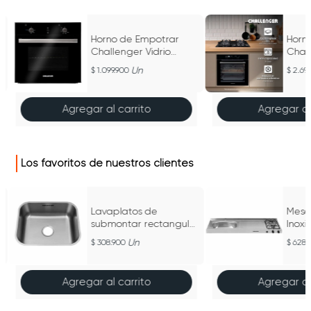
Horno de Empotrar
Horn
0
Challenger Vidrio
Chall
negro Inoxidable - HG
Fryer 
Un
1.099.900
2.699
2560
9662
Agregar al carrito
Agregar al
Los favoritos de nuestros clientes
Lavaplatos de
Mesó
submontar rectangular
Inox
alto
MI 112
Un
308.900
628.
Agregar al carrito
Agregar al