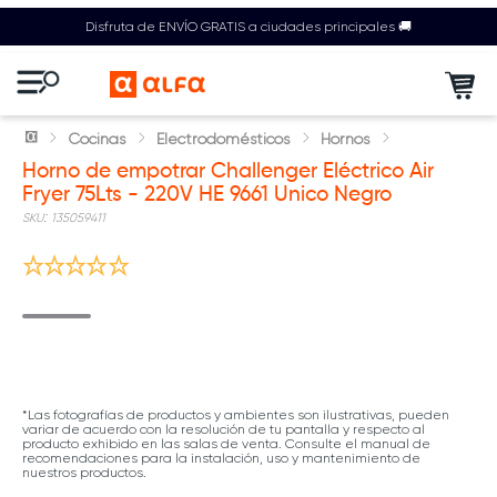
Disfruta de ENVÍO GRATIS a ciudades principales 🚚
Cocinas
Electrodomésticos
Hornos
Horno de empotrar Challenger Eléctrico Air
Fryer 75Lts - 220V HE 9661 Unico Negro
:
135059411
*Las fotografías de productos y ambientes son ilustrativas, pueden
variar de acuerdo con la resolución de tu pantalla y respecto al
producto exhibido en las salas de venta. Consulte el manual de
recomendaciones para la instalación, uso y mantenimiento de
nuestros productos.