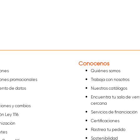
Conócenos
iones
Quiénes somos
iones promocionales
Trabaja con nosotros
iento de datos
Nuestros catálogos
Encuentra tu sala de ven
cercana
ciones y cambios
Servicios de financiación
ón Ley 1116
Certificaciones
nización
Rastrea tu pedido
ntes
Sostenibilidad