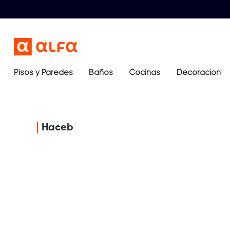
Pisos y Paredes
Baños
Términos más buscados
Cocinas
Decoración
1
.
lavamanos
2
.
sanitario
3
.
cerámica madera
Haceb
4
.
ocean blue
5
.
closet