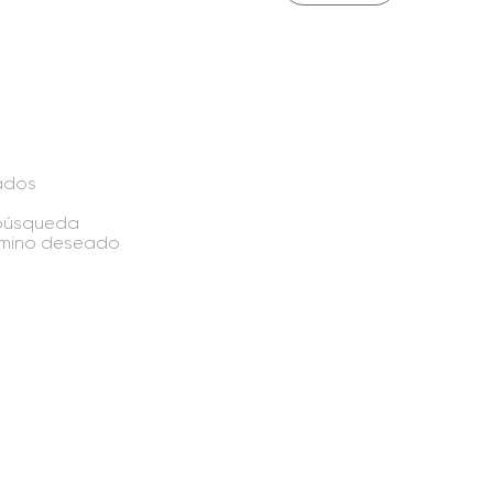
ados
a búsqueda
érmino deseado