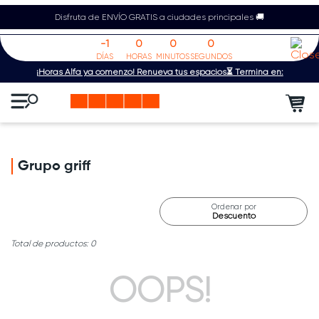
Disfruta de ENVÍO GRATIS a ciudades principales 🚚
-1
0
0
0
DÍAS
HORAS
MINUTOS
SEGUNDOS
¡Horas Alfa ya comenzó! Renueva tus espacios⏳ Termina en:
Grupo griff
Ordenar por
Descuento
0
OOPS!