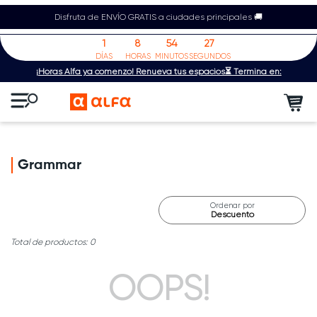
Disfruta de ENVÍO GRATIS a ciudades principales 🚚
1
8
54
27
DÍAS
HORAS
MINUTOS
SEGUNDOS
¡Horas Alfa ya comenzó! Renueva tus espacios⏳ Termina en:
Grammar
Ordenar por
Descuento
0
OOPS!