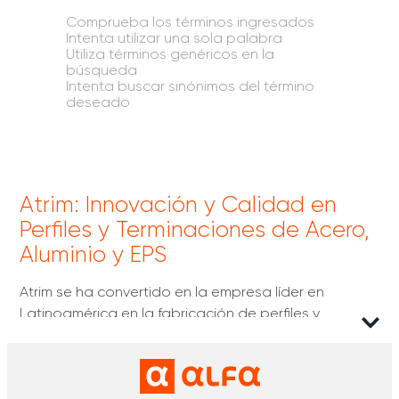
Comprueba los términos ingresados
Intenta utilizar una sola palabra
Utiliza términos genéricos en la
búsqueda
Intenta buscar sinónimos del término
deseado
Atrim: Innovación y Calidad en
Perfiles y Terminaciones de Acero,
Aluminio y EPS
Atrim se ha convertido en la empresa líder en
Latinoamérica en la fabricación de perfiles y
terminaciones de acero, aluminio y EPS (poliestireno
expandido). Con una trayectoria de 25 años, esta
marca nacida en Argentina
se ha destacado por
ofrecer soluciones innovadoras y creativas para la