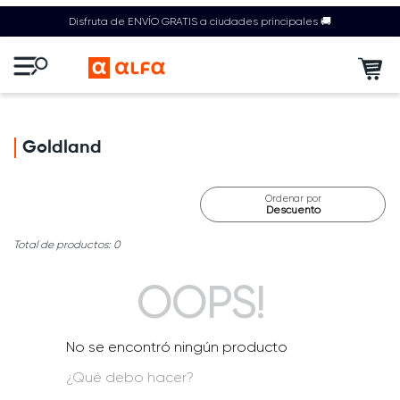
Disfruta de ENVÍO GRATIS a ciudades principales 🚚
Goldland
Ordenar por
Descuento
0
OOPS!
No se encontró ningún producto
¿Qué debo hacer?