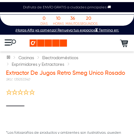
Disfruta de ENVÍO GRATIS a ciudades principales 🚚
0
10
36
20
DÍAS
HORAS
MINUTOS
SEGUNDOS
¡Horas Alfa ya comenzó! Renueva tus espacios⏳ Termina en:
Cocinas
Electrodomésticos
Exprimidores y Extractores
Extractor De Jugos Retro Smeg Unico Rosado
:
135053340
*Las fotografías de productos y ambientes son ilustrativas, pueden