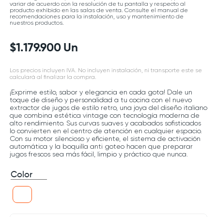
variar de acuerdo con la resolución de tu pantalla y respecto al
producto exhibido en las salas de venta. Consulte el manual de
recomendaciones para la instalación, uso y mantenimiento de
nuestros productos.
$
1
.
179
.
900
Un
Los precios incluyen IVA. No incluyen instalación, ni transporte este se
calculará al finalizar la compra.
¡Exprime estilo, sabor y elegancia en cada gota! Dale un
toque de diseño y personalidad a tu cocina con el nuevo
extractor de jugos de estilo retro, una joya del diseño italiano
que combina estética vintage con tecnología moderna de
alto rendimiento. Sus curvas suaves y acabados sofisticados
lo convierten en el centro de atención en cualquier espacio.
Con su motor silencioso y eficiente, el sistema de activación
automática y la boquilla anti goteo hacen que preparar
jugos frescos sea más fácil, limpio y práctico que nunca.
Color