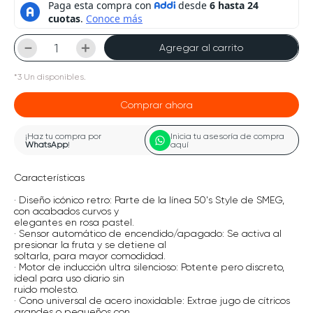
－
＋
Agregar al carrito
*
3
Un
disponibles.
Comprar ahora
¡Haz tu compra por
Inicia tu asesoría de compra
WhatsApp
!
aquí
Características
· Diseño icónico retro: Parte de la línea 50's Style de SMEG,
con acabados curvos y
elegantes en rosa pastel.
· Sensor automático de encendido/apagado: Se activa al
presionar la fruta y se detiene al
soltarla, para mayor comodidad.
· Motor de inducción ultra silencioso: Potente pero discreto,
ideal para uso diario sin
ruido molesto.
· Cono universal de acero inoxidable: Extrae jugo de cítricos
grandes o pequeños con