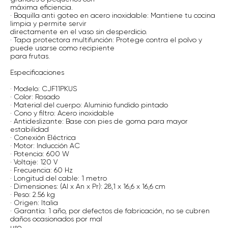
máxima eficiencia.
· Boquilla anti goteo en acero inoxidable: Mantiene tu cocina
limpia y permite servir
directamente en el vaso sin desperdicio.
· Tapa protectora multifunción: Protege contra el polvo y
puede usarse como recipiente
para frutas.
Especificaciones
· Modelo: CJF11PKUS
· Color: Rosado
· Material del cuerpo: Aluminio fundido pintado
· Cono y filtro: Acero inoxidable
· Antideslizante: Base con pies de goma para mayor
estabilidad
· Conexión Eléctrica
· Motor: Inducción AC
· Potencia: 600 W
· Voltaje: 120 V
· Frecuencia: 60 Hz
· Longitud del cable: 1 metro
· Dimensiones: (Al x An x Pr): 28,1 x 16,6 x 16,6 cm
· Peso: 2.56 kg
· Origen: Italia
· Garantía: 1 año, por defectos de fabricación, no se cubren
daños ocasionados por mal
uso.