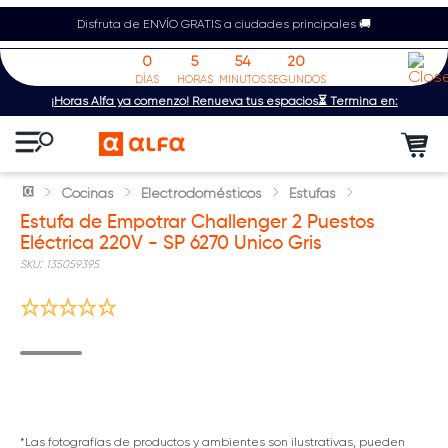
Disfruta de ENVÍO GRATIS a ciudades principales 🚚
0
5
54
20
DÍAS
HORAS
MINUTOS
SEGUNDOS
¡Horas Alfa ya comenzó! Renueva tus espacios⏳ Termina en:
Cocinas
Electrodomésticos
Estufas
Estufa de Empotrar Challenger 2 Puestos
Eléctrica 220V - SP 6270 Unico Gris
:
135059395
*Las fotografías de productos y ambientes son ilustrativas, pueden