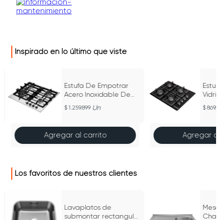
Inspirado en lo último que viste
Estufa De Empotrar
Estu
Acero Inoxidable De
Vidr
Cuatro Puestos De
Pues
Un
1.259.899
869.
60Cm Sv6860Ei Inox
Sq67
Agregar al carrito
Agregar al
Los favoritos de nuestros clientes
Lavaplatos de
Mesó
submontar rectangular
Chal