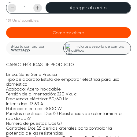
－
＋
Agregar al carrito
*
39
Un
disponibles.
Comprar ahora
¡Haz tu compra por
Inicia tu asesoría de compra
WhatsApp
!
aquí
CARACTERÍSTICAS DE PRODUCTO:
Línea: Serie Serie Precisa
Tipo de aparato Estufa de empotrar eléctrica para uso
doméstico
Acabado: Acero inoxidable.
Tensión de alimentación: 220 V a. c.
Frecuencia eléctrica: 50/60 Hz
Intensidad: 13,63 A
Potencia eléctrica: 3000 W
Puestos eléctricos: Dos (2) Resistencias de calentamiento
rápido de 6”
Número de puestos: Dos (2)
Controles: Dos (2) perillas laterales para controlar la
potencia de las resistencias.