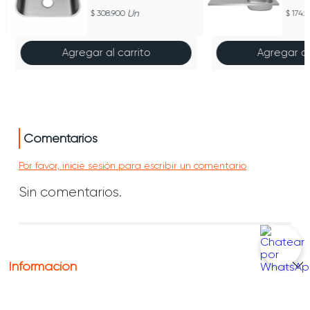
alto
Inox
Un
308.900
174.
Lava
100C
Agregar al carrito
Agregar al
Comentarios
Por favor, inicie sesión para escribir un comentario
Sin comentarios.
Información
Conócenos