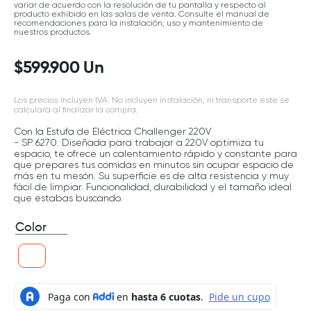
variar de acuerdo con la resolución de tu pantalla y respecto al
producto exhibido en las salas de venta. Consulte el manual de
recomendaciones para la instalación, uso y mantenimiento de
nuestros productos.
$
599
.
900
Un
Los precios incluyen IVA. No incluyen instalación, ni transporte este se
calculará al finalizar la compra.
Con la Estufa de Eléctrica Challenger 220V
- SP 6270. Diseñada para trabajar a 220V optimiza tu
espacio, te ofrece un calentamiento rápido y constante para
que prepares tus comidas en minutos sin ocupar espacio de
más en tu mesón. Su superficie es de alta resistencia y muy
fácil de limpiar. Funcionalidad, durabilidad y el tamaño ideal
que estabas buscando.
Color