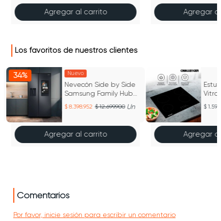
Agregar al carrito
Agregar al
Los favoritos de nuestros clientes
Nuevo
34%
Nevecón Side by Side
Estu
Samsung Family Hub
Vitr
758L Black Caviar
Chal
Un
8.398.952
12.699.900
1.599
VT 6
Agregar al carrito
Agregar al
Comentarios
Por favor, inicie sesión para escribir un comentario