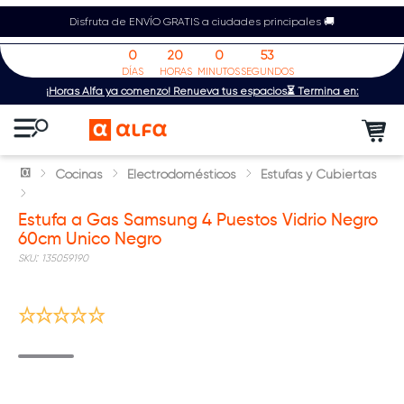
Disfruta de ENVÍO GRATIS a ciudades principales 🚚
0
20
0
53
DÍAS
HORAS
MINUTOS
SEGUNDOS
¡Horas Alfa ya comenzó! Renueva tus espacios⏳ Termina en:
Cocinas
Electrodomésticos
Estufas y Cubiertas
Estufa a Gas Samsung 4 Puestos Vidrio Negro
60cm Unico Negro
:
135059190
Nuevo