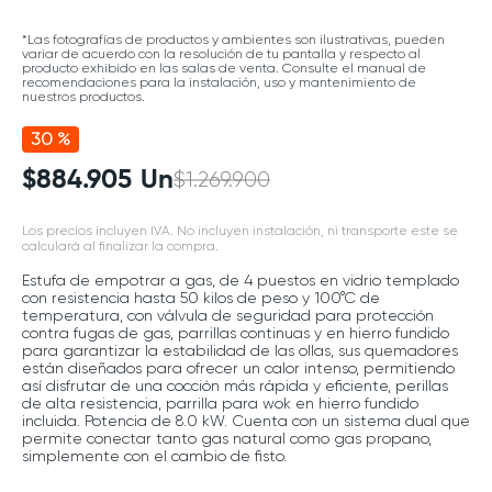
*Las fotografías de productos y ambientes son ilustrativas, pueden
variar de acuerdo con la resolución de tu pantalla y respecto al
producto exhibido en las salas de venta. Consulte el manual de
recomendaciones para la instalación, uso y mantenimiento de
nuestros productos.
30 %
$
884
.
905
Un
$
1
.
269
.
900
Los precios incluyen IVA. No incluyen instalación, ni transporte este se
calculará al finalizar la compra.
Estufa de empotrar a gas, de 4 puestos en vidrio templado
con resistencia hasta 50 kilos de peso y 100°C de
temperatura, con válvula de seguridad para protección
contra fugas de gas, parrillas continuas y en hierro fundido
para garantizar la estabilidad de las ollas, sus quemadores
están diseñados para ofrecer un calor intenso, permitiendo
así disfrutar de una cocción más rápida y eficiente, perillas
de alta resistencia, parrilla para wok en hierro fundido
incluida. Potencia de 8.0 kW. Cuenta con un sistema dual que
permite conectar tanto gas natural como gas propano,
simplemente con el cambio de fisto.