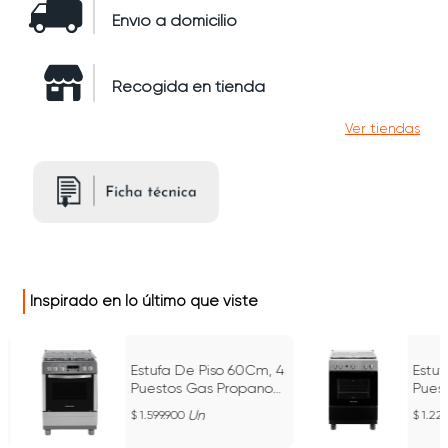
Envío a domicilio
Recogida en tienda
Ver tiendas
Inspirado en lo último que viste
Estufa De Piso 60Cm, 4
Estuf
Puestos Gas Propano
Pues
Con Horno 120 V - Si
Con H
Un
1.599.900
1.229
9466
9461