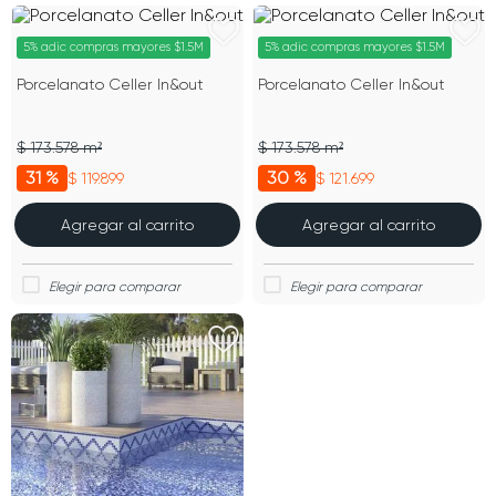
5% adic compras mayores $1.5M
5% adic compras mayores $1.5M
Porcelanato Celler In&out
Porcelanato Celler In&out
$ 173.578 m²
$ 173.578 m²
31 %
30 %
$ 119.899
$ 121.699
Agregar al carrito
Agregar al carrito