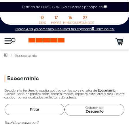
Disfruta de ENVÍO GRATIS a ciudades principales 🚚
0
17
16
27
DÍAS
HORAS
MINUTOS
SEGUNDOS
¡Horas Alfa ya comenzó! Renueva tus espacios⏳ Termina en:
Ecoceramic
Ecoceramic
Descubre la tendencia osadía positiva con los porcelanatos de
Ecoceramic
.
Puedes usarlo en pasillos, salas, zonas húmedas, espacios exteriores y más. Déjate
cautivar por sus acabados perfectos y duraderos.
Ordenar por
Filtrar
Descuento
3