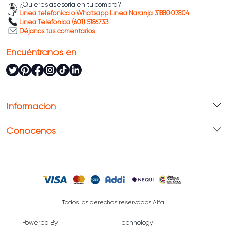
¿Quieres asesoría en tu compra?
un acabado que resiste el tránsito y conserva su
Línea telefónica o Whatsapp Línea Naranja 3188007804
color; compra online con financiación al 0% de
Línea Telefónica (601) 5186733
Déjanos tus comentarios
interés y asesoría de diseño. ¡Haz tus pedidos online
con envíos nacionales!
Encuéntranos en
Información
Conócenos
Todos los derechos reservados Alfa
Powered By:
Technology: