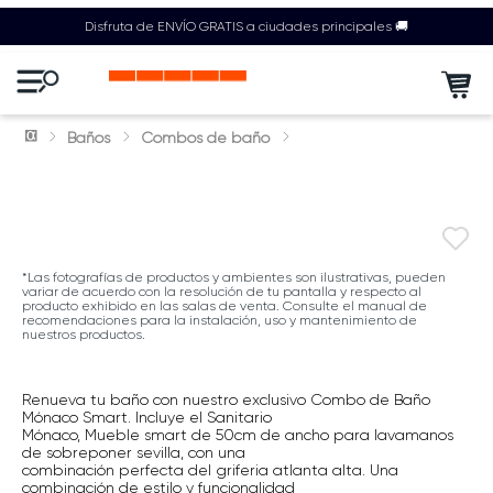
Disfruta de ENVÍO GRATIS a ciudades principales 🚚
Baños
Combos de baño
*Las fotografías de productos y ambientes son ilustrativas, pueden
variar de acuerdo con la resolución de tu pantalla y respecto al
producto exhibido en las salas de venta. Consulte el manual de
recomendaciones para la instalación, uso y mantenimiento de
nuestros productos.
Renueva tu baño con nuestro exclusivo Combo de Baño
Mónaco Smart. Incluye el Sanitario
Mónaco, Mueble smart de 50cm de ancho para lavamanos
de sobreponer sevilla, con una
combinación perfecta del griferia atlanta alta. Una
combinación de estilo y funcionalidad