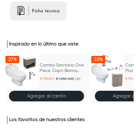
Inspirado en lo último que viste
27%
23%
Combo Sanitario One
Comb
Piece Capri Blanco
Plus
Mueble Mitter Y
Un
938.865
1.282.400
910.3
Griferia Edge
Agregar al carrito
Agregar al
Los favoritos de nuestros clientes