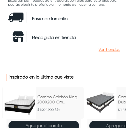
Estos son los métodos de entrega disponibles para este producto,
podrás elegir tu preferido al momento de hacer la compra:
Envío a domicilio
Recogida en tienda
Ver tiendas
Inspirado en lo último que viste
Combo Colchón King
Comb
200X200 Cm
Dublí
m
Resortado Atenas
200 
Un
1.904.900
1.45
Negro
Agregar al carrito
Agregar al