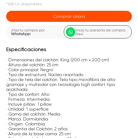
*
200
Un
disponibles.
Comprar ahora
¡Haz tu compra por
Inicia tu asesoría de compra
WhatsApp
!
aquí
Especificaciones
· Dimensiones del colchón: King (200 cm x 200 cm)
· Altura del colchón: 25 cm
· Color principal: Negro
· Tipo de estructura: Núcleo resortado
· Tipo de tela del colchón: Tela tipo microfibra de alto
gramaje y multicolor con tecnología high confort tipo
acolchada.
· Tipo de confort: Alto
· Firmeza: Intermedia
· Incluye pillow: 1 pillow
· Utilidad: 1 superficie
· Gama del colchón: Media
· Marca: Dormilandia
· Origen: Colombia
· Garantía del Colchón: 2 años
· Altura de la base cama: 25 cm