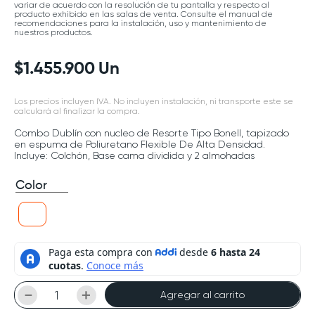
variar de acuerdo con la resolución de tu pantalla y respecto al
producto exhibido en las salas de venta. Consulte el manual de
recomendaciones para la instalación, uso y mantenimiento de
nuestros productos.
$
1
.
455
.
900
Un
Los precios incluyen IVA. No incluyen instalación, ni transporte este se
calculará al finalizar la compra.
Combo Dublín con nucleo de Resorte Tipo Bonell, tapizado
en espuma de Poliuretano Flexible De Alta Densidad.
Incluye: Colchón, Base cama dividida y 2 almohadas
Color
－
＋
Agregar al carrito