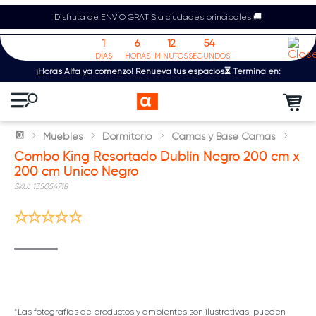
Disfruta de ENVÍO GRATIS a ciudades principales 🚚
1
6
12
54
DÍAS
HORAS
MINUTOS
SEGUNDOS
¡Horas Alfa ya comenzó! Renueva tus espacios⏳ Termina en:
Muebles
Dormitorio
Camas y Base Camas
Combo King Resortado Dublín Negro 200 cm x
200 cm Unico Negro
:
135054718
*Las fotografías de productos y ambientes son ilustrativas, pueden