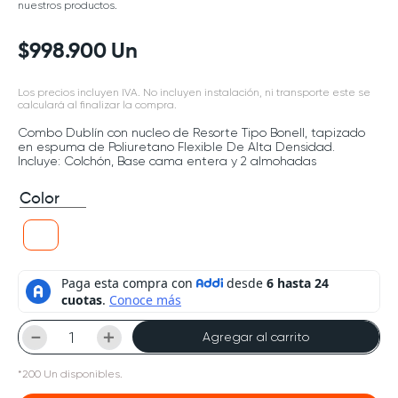
nuestros productos.
$
998
.
900
Un
Los precios incluyen IVA. No incluyen instalación, ni transporte este se
calculará al finalizar la compra.
Combo Dublín con nucleo de Resorte Tipo Bonell, tapizado
en espuma de Poliuretano Flexible De Alta Densidad.
Incluye: Colchón, Base cama entera y 2 almohadas
Color
－
＋
Agregar al carrito
*
200
Un
disponibles.