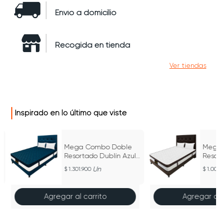
Envío a domicilio
Recogida en tienda
Ver tiendas
Inspirado en lo último que viste
Mega Combo Doble
Mega
Resortado Dublín Azul
Reso
140 cm x 190 cm
140 
Un
1.301.900
1.00
Agregar al carrito
Agregar al