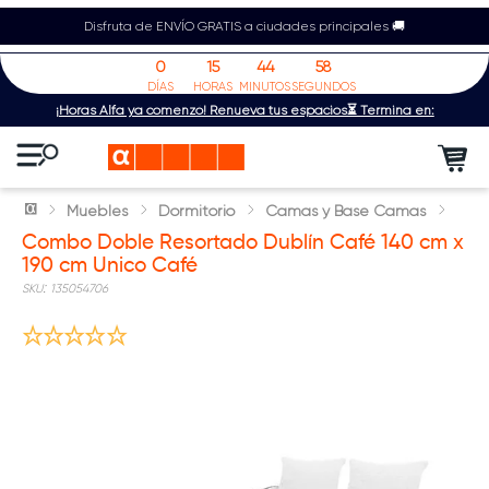
Disfruta de ENVÍO GRATIS a ciudades principales 🚚
0
15
44
58
DÍAS
HORAS
MINUTOS
SEGUNDOS
¡Horas Alfa ya comenzó! Renueva tus espacios⏳ Termina en:
Muebles
Dormitorio
Camas y Base Camas
Combo Doble Resortado Dublín Café 140 cm x
190 cm Unico Café
:
135054706