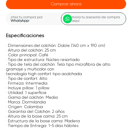
Comprar ahora
¡Haz tu compra por
Inicia tu asesoría de compra
WhatsApp
!
aquí
Especificaciones
· Dimensiones del colchón: Doble (140 cm x 190 cm)
· Altura del colchón: 25 cm
· Color principal: Café
· Tipo de estructura: Núcleo resortado
· Tipo de tela del colchón: Tela tipo microfibra de alto
gramaje y multicolor con
tecnología high confort tipo acolchada.
· Tipo de confort: Alto
· Firmeza: Intermedia
· Incluye pillow: 1 pillow
· Utilidad: 1 superficie
· Gama del colchón: Media
· Marca: Dormilandia
· Origen: Colombia
· Garantía del Colchón: 2 años
· Altura de la base cama: 25 cm
· Estructura de la base cama: Madera
· Tiempo de Entrega: 1-5 días hábiles