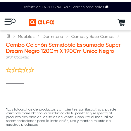
Disfruta de ENVÍO GRATIS a ciudades principales 🚚
Muebles
Dormitorio
Camas y Base Camas
Combo Colchón Semidoble Espumado Super
Dream Negro 120Cm X 190Cm Unico Negro
:
135054780
*Las fotografías de productos y ambientes son ilustrativas, pueden
variar de acuerdo con la resolución de tu pantalla y respecto al
producto exhibido en las salas de venta. Consulte el manual de
recomendaciones para la instalación, uso y mantenimiento de
nuestros productos.