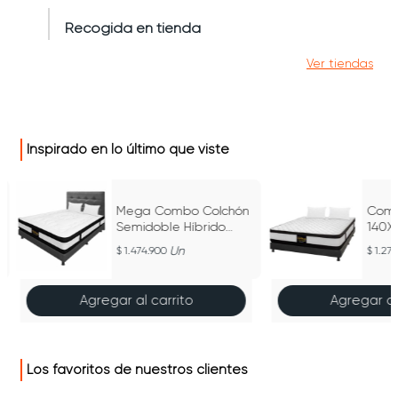
Recogida en tienda
Ver tiendas
Inspirado en lo último que viste
Mega Combo Colchón
Comb
Semidoble Híbrido
140X
Espumado Gris 120Cm
Atena
Un
1.474.900
1.27
X 190Cm
Agregar al carrito
Agregar al
Los favoritos de nuestros clientes