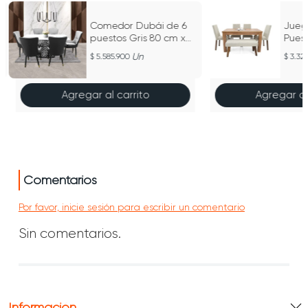
Comedor Dubái de 6
Jueg
puestos Gris 80 cm x
Pues
160 cm
Silla
Un
5.585.900
3.32
Tela
Agregar al carrito
Agregar al
Comentarios
Por favor, inicie sesión para escribir un comentario
Sin comentarios.
Información