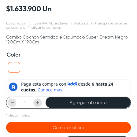
$
1
.
633
.
900
Un
Los precios incluyen IVA. No incluyen instalación, ni transporte este se
calculará al finalizar la compra.
Combo Colchón Semidoble Espumado Super Dream Negro
120Cm X 190Cm
Color
－
＋
Agregar al carrito
*
disponibles.
Comprar ahora