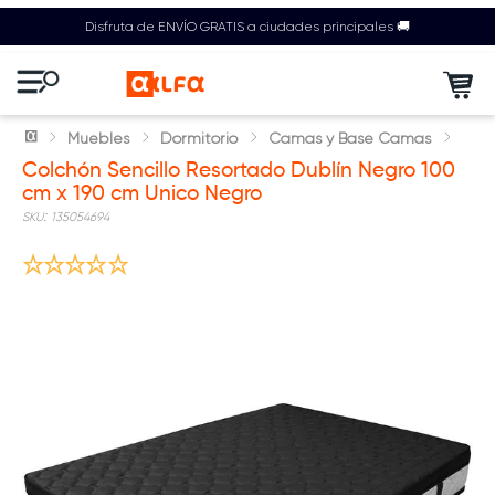
Disfruta de ENVÍO GRATIS a ciudades principales 🚚
Muebles
Dormitorio
Camas y Base Camas
Colchón Sencillo Resortado Dublín Negro 100
cm x 190 cm Unico Negro
:
135054694