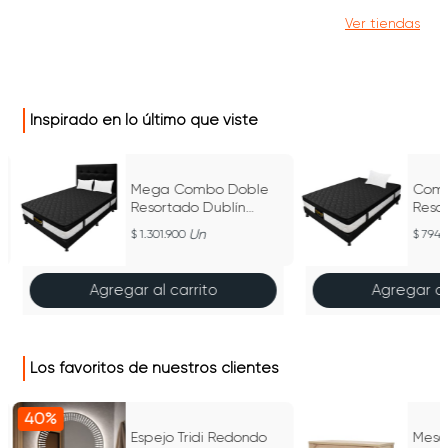
Ver tiendas
Inspirado en lo último que viste
Mega Combo Doble
Comb
Resortado Dublín
Reso
Negro 140 cm x 190 cm
Negr
Un
1.301.900
794.
Agregar al carrito
Agregar al
Los favoritos de nuestros clientes
40%
Espejo Tridi Redondo
Mesa