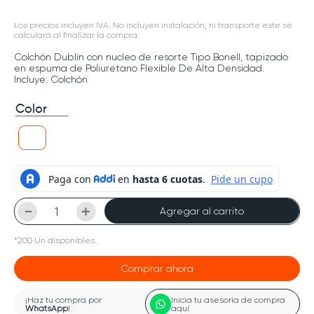
Los precios incluyen IVA. No incluyen instalación, ni transporte este se
calculará al finalizar la compra.
Colchón Dublín con nucleo de resorte Tipo Bonell, tapizado
en espuma de Poliuretano Flexible De Alta Densidad.
Incluye: Colchón
Color
－
＋
Agregar al carrito
*
200
Un
disponibles.
Comprar ahora
¡Haz tu compra por
Inicia tu asesoría de compra
WhatsApp
!
aquí