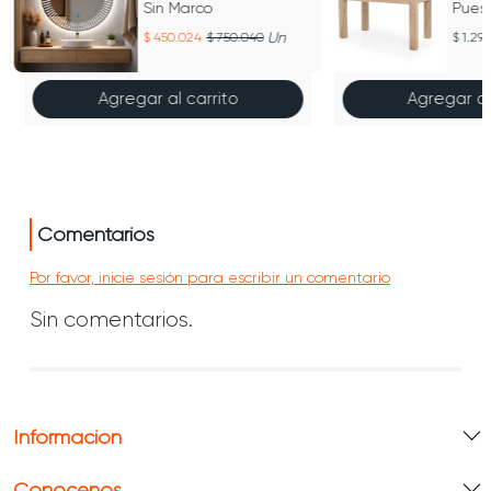
Sin Marco
Pues
Un
450.024
750.040
1.29
Agregar al carrito
Agregar al
Comentarios
Por favor, inicie sesión para escribir un comentario
Sin comentarios.
Información
Conócenos