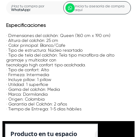
¡Haz tu compra por
Inicia tu asesoría de compra
WhatsApp
!
aquí
Especificaciones
· Dimensiones del colchón: Queen (160 cm x 190 cm)
· Altura del colchón: 25 cm
· Color principal: Blanco/Cafe
· Tipo de estructura: Núcleo resortado
· Tipo de tela del colchón: Tela tipo microfibra de alto
gramaje y multicolor con
tecnología high confort tipo acolchada.
· Tipo de confort: Alto
· Firmeza: Intermedia
· Incluye pillow: 1 pillow
· Utilidad: 1 superficie
· Gama del colchón: Media
· Marca: Dormilandia
· Origen: Colombia
· Garantía del Colchón: 2 años
· Tiempo de Entrega: 1-5 días hábiles