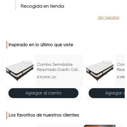
Recogida en tienda
Ver tiendas
Inspirado en lo último que viste
Combo Semidoble
Comb
Resortado Dublín Café
Reso
120 cm x 190 cm
140 
Un
913.900
998.
Agregar al carrito
Agregar al
Los favoritos de nuestros clientes