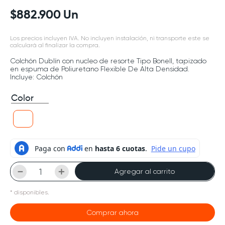
$
882
.
900
Un
Los precios incluyen IVA. No incluyen instalación, ni transporte este se
calculará al finalizar la compra.
Colchón Dublín con nucleo de resorte Tipo Bonell, tapizado
en espuma de Poliuretano Flexible De Alta Densidad.
Incluye: Colchón
Color
－
＋
Agregar al carrito
*
disponibles.
Comprar ahora