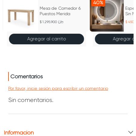
40%
Mesa de Comedor 6
Espej
Puestos Merida
Sin M
Un
1.295.900
450.
Agregar al carrito
Agregar al
Comentarios
Por favor, inicie sesión para escribir un comentario
Sin comentarios.
Información