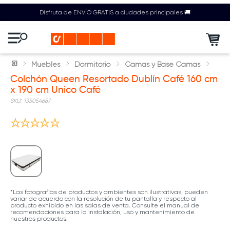
Disfruta de ENVÍO GRATIS a ciudades principales 🚚
Muebles
Dormitorio
Camas y Base Camas
Colchón Queen Resortado Dublín Café 160 cm
x 190 cm Unico Café
:
135054687
*Las fotografías de productos y ambientes son ilustrativas, pueden
variar de acuerdo con la resolución de tu pantalla y respecto al
producto exhibido en las salas de venta. Consulte el manual de
recomendaciones para la instalación, uso y mantenimiento de
nuestros productos.