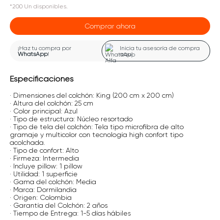
*
200
Un
disponibles.
Comprar ahora
¡Haz tu compra por
Inicia tu asesoría de compra
WhatsApp
!
aquí
Especificaciones
· Dimensiones del colchón: King (200 cm x 200 cm)
· Altura del colchón: 25 cm
· Color principal: Azul
· Tipo de estructura: Núcleo resortado
· Tipo de tela del colchón: Tela tipo microfibra de alto
gramaje y multicolor con tecnología high confort tipo
acolchada.
· Tipo de confort: Alto
· Firmeza: Intermedia
· Incluye pillow: 1 pillow
· Utilidad: 1 superficie
· Gama del colchón: Media
· Marca: Dormilandia
· Origen: Colombia
· Garantía del Colchón: 2 años
· Tiempo de Entrega: 1-5 días hábiles