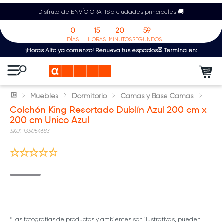
Disfruta de ENVÍO GRATIS a ciudades principales 🚚
0
15
20
59
DÍAS
HORAS
MINUTOS
SEGUNDOS
¡Horas Alfa ya comenzó! Renueva tus espacios⏳ Termina en:
Muebles
Dormitorio
Camas y Base Camas
Colchón King Resortado Dublín Azul 200 cm x
200 cm Unico Azul
:
135054683
*Las fotografías de productos y ambientes son ilustrativas, pueden