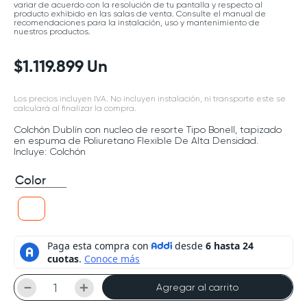
variar de acuerdo con la resolución de tu pantalla y respecto al
producto exhibido en las salas de venta. Consulte el manual de
recomendaciones para la instalación, uso y mantenimiento de
nuestros productos.
$
1
.
119
.
899
Un
Los precios incluyen IVA. No incluyen instalación, ni transporte este se
calculará al finalizar la compra.
Colchón Dublín con nucleo de resorte Tipo Bonell, tapizado
en espuma de Poliuretano Flexible De Alta Densidad.
Incluye: Colchón
Color
－
＋
Agregar al carrito