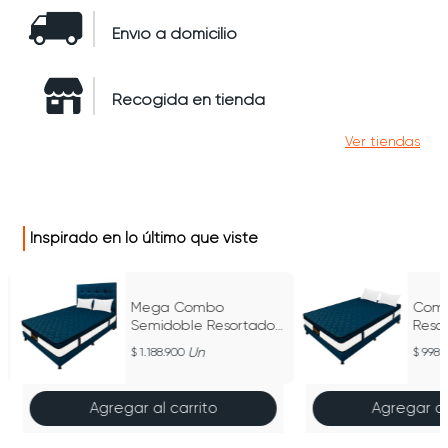
Envío a domicilio
Recogida en tienda
Ver tiendas
Inspirado en lo último que viste
Mega Combo
Comb
Semidoble Resortado
Resor
Dublín Azul 120 cm x
140 
Un
1.188.900
998.
190 cm
Agregar al carrito
Agregar al