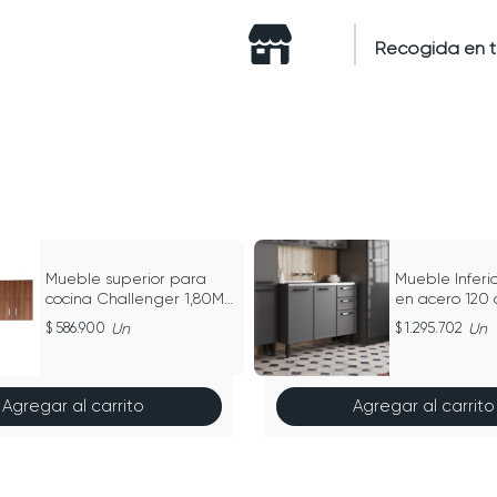
Recogida en 
Mueble superior para
Mueble Inferi
cocina Challenger 1,80M
en acero 120
NOLA - SA 31180 MA
Lavaplatos C
586.900
Un
1.295.702
Un
Agregar al carrito
Agregar al carrito