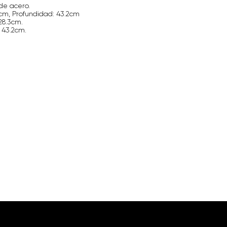
 de acero.
5cm, Profundidad: 43.2cm
 28.3cm.
 43.2cm.