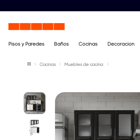
Pisos y Paredes
Baños
Términos más buscados
Cocinas
Decoración
1
.
lavamanos
Cocinas
Muebles de cocina
2
.
sanitario
3
.
cerámica madera
4
.
ocean blue
5
.
closet