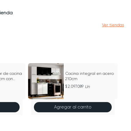
tienda
Ver tiendas
7
or de cocina
Cocina integral en acero
 cm con
210cm
entral
2.097.089
Un
Agregar al carrito