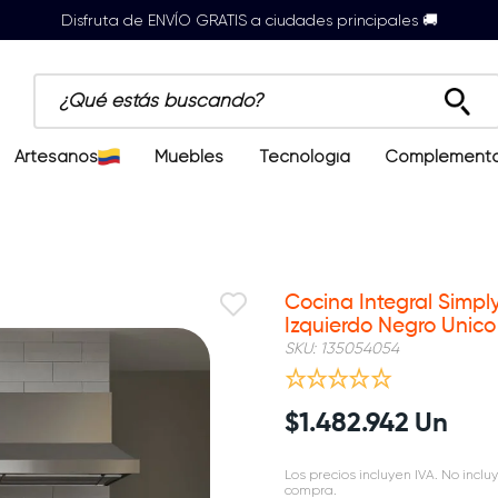
Disfruta de ENVÍO GRATIS a ciudades principales 🚚
¿Qué estás buscando?
Artesanos
Muebles
Tecnología
Complement
Cocina Integral Simpl
Izquierdo Negro Unico 
SKU
:
135054054
$
1
.
482
.
942
Un
Los precios incluyen IVA. No incluy
compra.