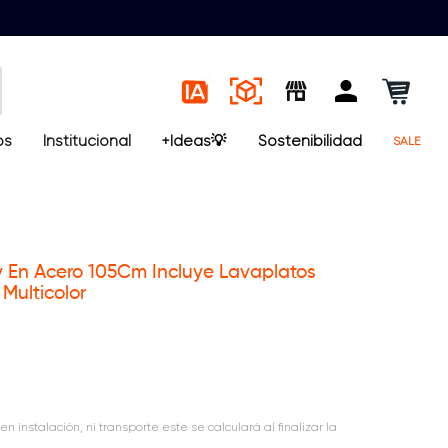
os
Institucional
+Ideas💡
Sostenibilidad
SALE
y En Acero 105Cm Incluye Lavaplatos
Multicolor
en instalación, ni transporte este se calculará al finalizar la