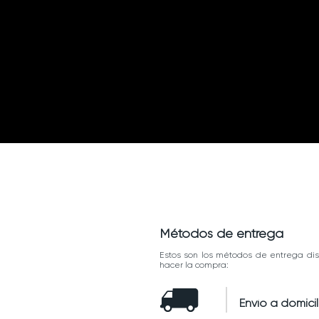
Métodos de entrega
Estos son los métodos de entrega dis
hacer la compra:
Envío a domicil