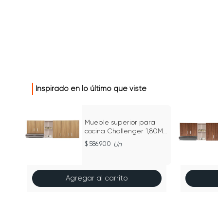
Inspirado en lo último que viste
ly En
Mueble superior para
cocina Challenger 1,80M
Acandi - SA 31180 MA
586.900
Un
Agregar al carrito