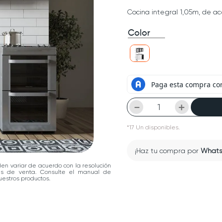
Cocina integral 1,05m, de ac
Color
－
＋
*
17
Un
disponibles.
¡Haz tu compra por
What
den variar de acuerdo con la resolución
las de venta. Consulte el manual de
estros productos.