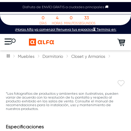
Disfruta de ENVÍO GRATIS a ciudades principales 🚚
0
4
0
33
DÍAS
HORAS
MINUTOS
SEGUNDOS
¡Horas Alfa ya comenzó! Renueva tus espacios⏳ Termina en:
Muebles
Dormitorio
Closet y Armarios
*Las fotografías de productos y ambientes son ilustrativas, pueden
variar de acuerdo con la resolución de tu pantalla y respecto al
producto exhibido en las salas de venta. Consulte el manual de
recomendaciones para la instalación, uso y mantenimiento de
nuestros productos.
Especificaciones