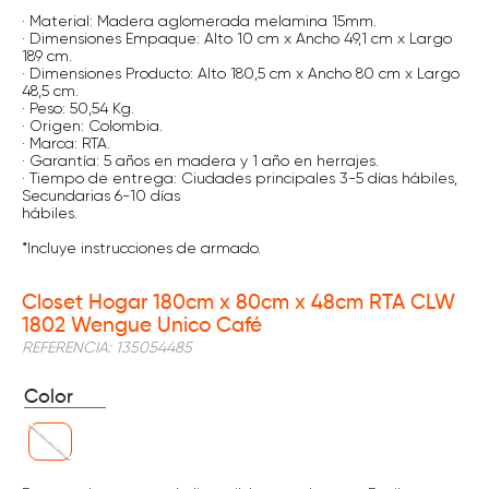
· Material: Madera aglomerada melamina 15mm.
· Dimensiones Empaque: Alto 10 cm x Ancho 49,1 cm x Largo
189 cm.
· Dimensiones Producto: Alto 180,5 cm x Ancho 80 cm x Largo
48,5 cm.
· Peso: 50,54 Kg.
· Origen: Colombia.
· Marca: RTA.
· Garantía: 5 años en madera y 1 año en herrajes.
· Tiempo de entrega: Ciudades principales 3-5 días hábiles,
Secundarias 6-10 días
hábiles.
*Incluye instrucciones de armado.
Closet Hogar 180cm x 80cm x 48cm RTA CLW
1802 Wengue Unico Café
REFERENCIA
:
135054485
Color