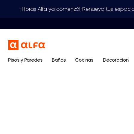
¡Horas Alfa ya comenzó! Renueva tus espacio
Pisos y Paredes
Baños
Términos más buscados
Cocinas
Decoración
1
.
lavamanos
2
.
sanitario
3
.
cerámica madera
4
.
ocean blue
5
.
closet