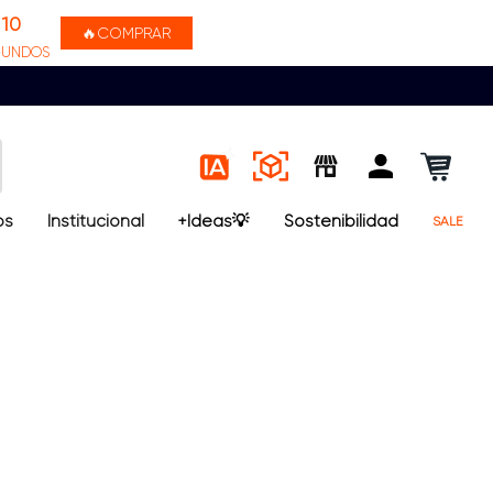
10
🔥COMPRAR
GUNDOS
os
Institucional
+Ideas💡
Sostenibilidad
SALE