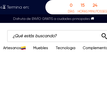
0
15
24
s⏳ Termina en:
DÍAS
HORAS
MINUTOS
SE
Disfruta de ENVÍO GRATIS a ciudades principales 🚚
¿Qué estás buscando?
Artesanos
Muebles
Tecnología
Complement