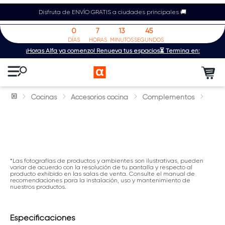
Disfruta de ENVÍO GRATIS a ciudades principales 🚚
0
7
13
44
DÍAS
HORAS
MINUTOS
SEGUNDOS
¡Horas Alfa ya comenzó! Renueva tus espacios⏳ Termina en:
Cocinas
Accesorios cocina
Complementos
*Las fotografías de productos y ambientes son ilustrativas, pueden
variar de acuerdo con la resolución de tu pantalla y respecto al
producto exhibido en las salas de venta. Consulte el manual de
recomendaciones para la instalación, uso y mantenimiento de
nuestros productos.
Especificaciones