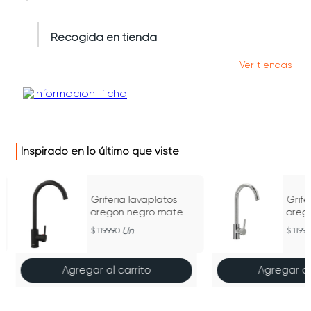
Recogida en tienda
Ver tiendas
Inspirado en lo último que viste
Griferia lavaplatos
Grife
oregon negro mate
oreg
Un
119.990
119.9
Agregar al carrito
Agregar al