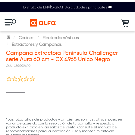
Disfruta de ENVÍO GRATIS a ciudades principales 🚚
Cocinas
Electrodomésticos
Extractores y Campanas
Campana Extractora Península Challenger
serie Aura 60 cm - CX 4965 Unico Negro
:
135059409
*Las fotografías de productos y ambientes son ilustrativas, pueden
variar de acuerdo con la resolución de tu pantalla y respecto al
producto exhibido en las salas de venta. Consulte el manual de
recomendaciones para la instalación, uso y mantenimiento de