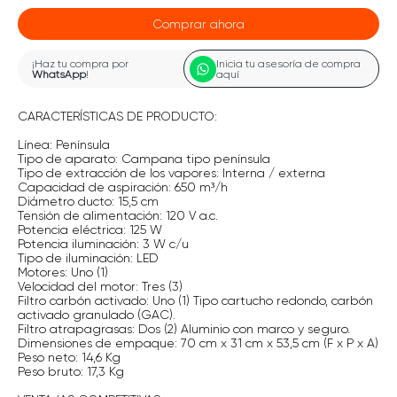
Comprar ahora
¡Haz tu compra por
Inicia tu asesoría de compra
WhatsApp
!
aquí
CARACTERÍSTICAS DE PRODUCTO:
Línea: Península
Tipo de aparato: Campana tipo península
Tipo de extracción de los vapores: Interna / externa
Capacidad de aspiración: 650 m³/h
Diámetro ducto: 15,5 cm
Tensión de alimentación: 120 V a.c.
Potencia eléctrica: 125 W
Potencia iluminación: 3 W c/u
Tipo de iluminación: LED
Motores: Uno (1)
Velocidad del motor: Tres (3)
Filtro carbón activado: Uno (1) Tipo cartucho redondo, carbón
activado granulado (GAC).
Filtro atrapagrasas: Dos (2) Aluminio con marco y seguro.
Dimensiones de empaque: 70 cm x 31 cm x 53,5 cm (F x P x A)
Peso neto: 14,6 Kg
Peso bruto: 17,3 Kg