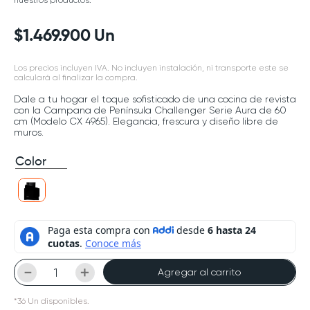
nuestros productos.
$
1
.
469
.
900
Un
Los precios incluyen IVA. No incluyen instalación, ni transporte este se
calculará al finalizar la compra.
Dale a tu hogar el toque sofisticado de una cocina de revista
con la Campana de Península Challenger Serie Aura de 60
cm (Modelo CX 4965). Elegancia, frescura y diseño libre de
muros.
Color
－
＋
Agregar al carrito
*
36
Un
disponibles.