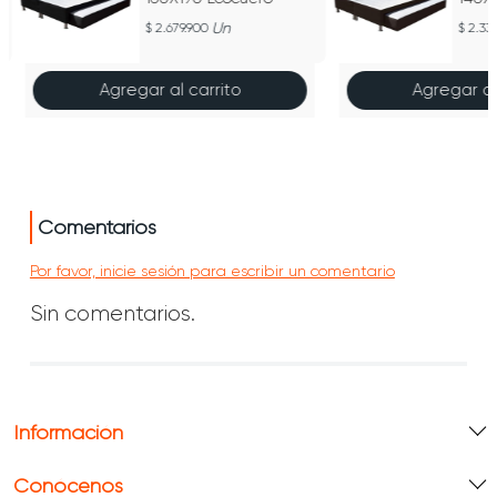
Un
2.679.900
2.339
Agregar al carrito
Agregar al
Comentarios
Por favor, inicie sesión para escribir un comentario
Sin comentarios.
Información
Conócenos