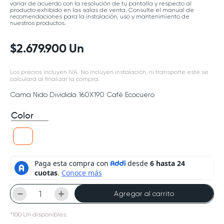
variar de acuerdo con la resolución de tu pantalla y respecto al
producto exhibido en las salas de venta. Consulte el manual de
recomendaciones para la instalación, uso y mantenimiento de
nuestros productos.
$
2
.
679
.
900
Un
Los precios incluyen IVA. No incluyen instalación, ni transporte este se
calculará al finalizar la compra.
Cama Nido Dividida 160X190 Café Ecocuero
Color
－
＋
Agregar al carrito
*
100
Un
disponibles.