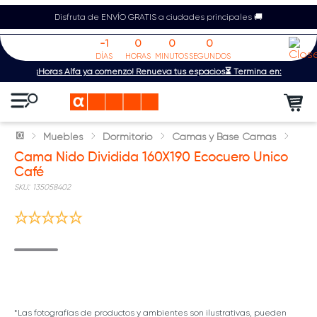
Disfruta de ENVÍO GRATIS a ciudades principales 🚚
-1
0
0
0
DÍAS
HORAS
MINUTOS
SEGUNDOS
¡Horas Alfa ya comenzó! Renueva tus espacios⏳ Termina en:
Muebles
Dormitorio
Camas y Base Camas
Cama Nido Dividida 160X190 Ecocuero Unico
Café
:
135058402
*Las fotografías de productos y ambientes son ilustrativas, pueden