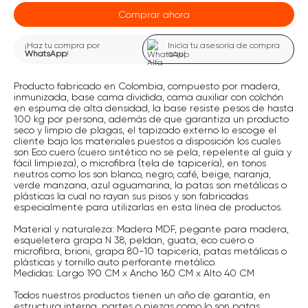
Comprar ahora
¡Haz tu compra por
Inicia tu asesoría de compra
WhatsApp
!
aquí
Producto fabricado en Colombia, compuesto por madera,
inmunizada, base cama dividida, cama auxiliar con colchón
en espuma de alta densidad, la base resiste pesos de hasta
100 kg por persona, además de que garantiza un producto
seco y limpio de plagas, el tapizado externo lo escoge el
cliente bajo los materiales puestos a disposición los cuales
son Eco cuero (cuero sintético no se pela, repelente al guía y
fácil limpieza), o microfibra (tela de tapicería), en tonos
neutros como los son blanco, negro, café, beige, naranja,
verde manzana, azul aguamarina, la patas son metálicas o
plásticas la cual no rayan sus pisos y son fabricadas
especialmente para utilizarlas en esta línea de productos.
Material y naturaleza: Madera MDF, pegante para madera,
esqueletera grapa N 38, peldan, guata, eco cuero o
microfibra, brioni, grapa 80-10 tapicería, patas metálicas o
plásticas y tornillo auto perforante metálico.
Medidas: Largo 190 CM x Ancho 160 CM x Alto 40 CM
Todos nuestros productos tienen un año de garantía, en
estructura interna, partes o piezas como lo son patas,