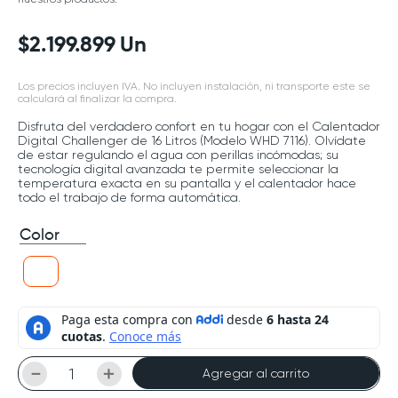
$
2
.
199
.
899
Un
Los precios incluyen IVA. No incluyen instalación, ni transporte este se
calculará al finalizar la compra.
Disfruta del verdadero confort en tu hogar con el Calentador
Digital Challenger de 16 Litros (Modelo WHD 7116). Olvídate
de estar regulando el agua con perillas incómodas; su
tecnología digital avanzada te permite seleccionar la
temperatura exacta en su pantalla y el calentador hace
todo el trabajo de forma automática.
Color
－
＋
Agregar al carrito