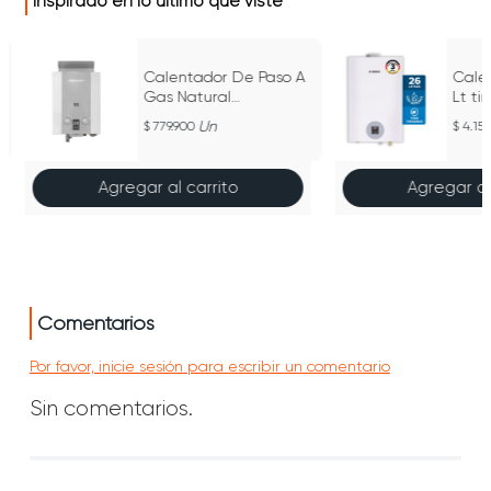
Inspirado en lo último que viste
Calentador De Paso A
Cale
Gas Natural
Lt ti
Challenger 5.5 L Tiro
a gas
Un
779.900
4.159
Natural - Wh 7054
5700
Agregar al carrito
Agregar al
Comentarios
Por favor, inicie sesión para escribir un comentario
Sin comentarios.