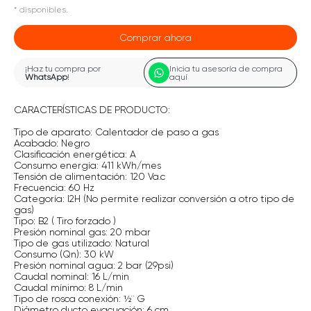
*
disponibles.
Comprar ahora
¡Haz tu compra por
Inicia tu asesoría de compra
WhatsApp
!
aquí
CARACTERÍSTICAS DE PRODUCTO:
Tipo de aparato: Calentador de paso a gas
Acabado: Negro
Clasificación energética: A
Consumo energía: 411 kWh/mes
Tensión de alimentación: 120 Va.c
Frecuencia: 60 Hz
Categoría: I2H (No permite realizar conversión a otro tipo de
gas)
Tipo: B2 ( Tiro forzado )
Presión nominal gas: 20 mbar
Tipo de gas utilizado: Natural
Consumo (Qn): 30 kW
Presión nominal agua: 2 bar (29psi)
Caudal nominal: 16 L/min
Caudal mínimo: 8 L/min
Tipo de rosca conexión: ½¨ G
Diámetro ducto evacuación: 6 cm