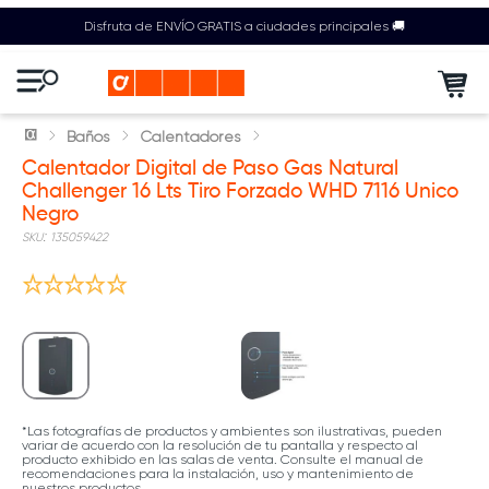
Disfruta de ENVÍO GRATIS a ciudades principales 🚚
Baños
Calentadores
Calentador Digital de Paso Gas Natural
Challenger 16 Lts Tiro Forzado WHD 7116 Unico
Negro
:
135059422
*Las fotografías de productos y ambientes son ilustrativas, pueden
variar de acuerdo con la resolución de tu pantalla y respecto al
producto exhibido en las salas de venta. Consulte el manual de
recomendaciones para la instalación, uso y mantenimiento de
nuestros productos.