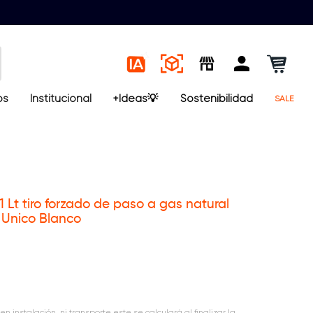
os
Institucional
+Ideas💡
Sostenibilidad
SALE
 Lt tiro forzado de paso a gas natural
Unico Blanco
en instalación, ni transporte este se calculará al finalizar la