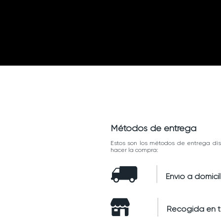
Métodos de entrega
Estos son los métodos de entrega dis
hacer la compra:
Envío a domicil
Recogida en 