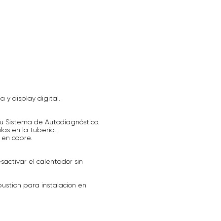
a y display digital.
 su Sistema de Autodiagnóstico.
las en la tubería.
 en cobre.
ctivar el calentador sin
ustion para instalacion en