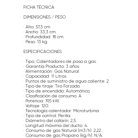
FICHA TÉCNICA
DIMENSIONES / PESO
· Alto: 57,3 cm.
· Ancho: 33,3 cm.
· Profundidad: 18 cm.
· Peso: 13 kg.
ESPECIFICACIONES
· Tipo: Calentadores de paso a gas.
· Garantía Producto: 3 años
· Alimentación: Gas Natural.
· Capacidad: 11 Litros.
· Puntos de suministro de agua caliente: 2
· Tipo de tiraje: Tiro Forzado.
· Tipo de encendido: Automático.
· Clasificación de consumo: A.
· Potencia: 19,5 kW.
· Voltaje: 120.
· Tecnología calentador: Microturbina.
· Tipo de control: Perilla.
· Diámetro del collarín: 2,5.
· Longitud máxima del ducto: 4.
· Consumo de gas Natural (m3/h): 2,22.
· Consumo de gas Propano (kg/h): N/A.