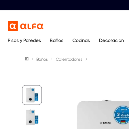
Pisos y Paredes
Baños
Términos más buscados
Cocinas
Decoración
1
.
lavamanos
Baños
Calentadores
2
.
sanitario
3
.
cerámica madera
4
.
ocean blue
5
.
closet