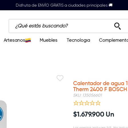
Disfruta de ENVÍO GRATIS a ciudades principales 🚚
¿Qué estás buscando?
Artesanos
Muebles
Tecnología
Complement
Mantenimiento Anual GRATIS | T&C
Calentador de agua 11
Therm 2400 F BOSCH 
SKU
:
135056601
$
1
.
679
.
900
Un
Los precios incluyen IVA. No incluy