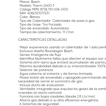
· Marca: Bosch.
· Modelo: Therm 2400 F
· Código MPN: 8736.110.036-000
· EAN: 4062321017231
· Color: Blanco.
· Tipo de Calentador: Calentador de paso a gas.
· Tipo de tiraje: Tiro Forzado.
· Tipo de encendido: Automático.
· Tiempo de calentamiento: 11 l/min.
CARACTERÍSTICAS DETALLADAS
· Mejor experiencia usando un calentador de 1 sola perill
· Exclusivo diseño Roundagon Bosch.
· Sensor Inteligente de flujo.
· Identifica fácilmente fallas que afecten el equipo con
· Sistema anti-sarro que evitará acumulación de partícu
· Máxima durabilidad debido a su intercambiador 100%
· Selector de potencia.
· Agua caliente al instante y de forma ilimitada.
· Posee botón de encendido y apagado permitiendo desa
necesidad de cerrar el suministro de gas.
· Incluye ducto de evacuacion.
· Ventilador integrado que expulsa los gases de la comb
viviendas sin ducto comunal.
· Funciona con bajos caudales (desde 2.8 Lts/min).
· Ahorra gas debido a su alta eficiencia energética.
· 6 Sistemas de seguridad.