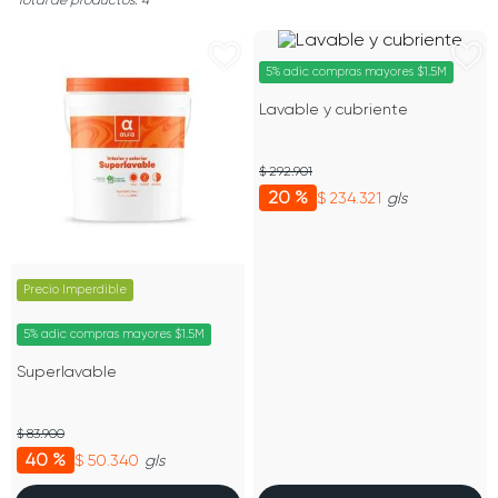
4
5% adic compras mayores $1.5M
Lavable y cubriente
$ 292.901
20 %
$ 234.321
gls
Precio Imperdible
5% adic compras mayores $1.5M
Superlavable
$ 83.900
40 %
$ 50.340
gls