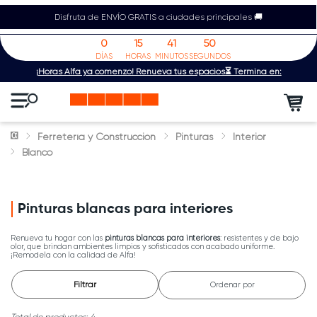
Disfruta de ENVÍO GRATIS a ciudades principales 🚚
0
15
41
50
DÍAS
HORAS
MINUTOS
SEGUNDOS
¡Horas Alfa ya comenzó! Renueva tus espacios⏳ Termina en:
Ferretería y Construcción
Pinturas
Interior
Blanco
Pinturas blancas para interiores
Renueva tu hogar con las
pinturas blancas para interiores
: resistentes y de bajo
olor, que brindan ambientes limpios y sofisticados con acabado uniforme.
¡Remodela con la calidad de Alfa!
Filtrar
Ordenar por