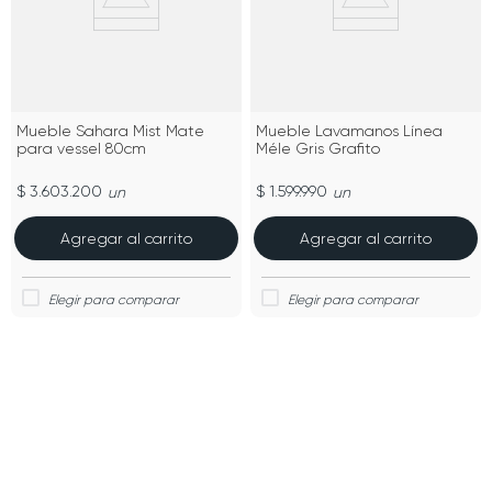
Mueble Sahara Mist Mate
Mueble Lavamanos Línea
para vessel 80cm
Méle Gris Grafito
$ 3.603.200
$ 1.599.990
un
un
Agregar al carrito
Agregar al carrito