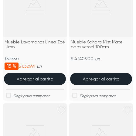
Mueble Lavamanos Línea Zoé
Mueble Sahara Mist Mate
Ulmo
para vessel 100cm
$ 4.140.900
un
$ 979.990
15 %
$ 832.991
un
Agregar al carrito
Agregar al carrito