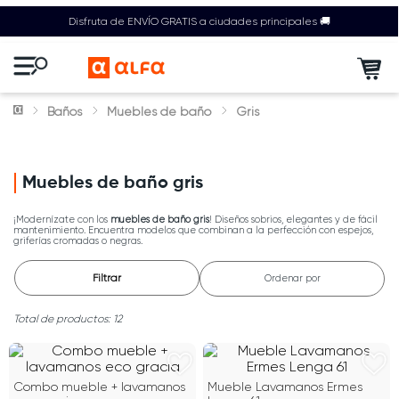
Disfruta de ENVÍO GRATIS a ciudades principales 🚚
Baños
Muebles de baño
Gris
Muebles de baño gris
¡Modernízate con los
muebles de baño gris
! Diseños sobrios, elegantes y de fácil
mantenimiento. Encuentra modelos que combinan a la perfección con espejos,
griferías cromadas o negras.
Filtrar
Ordenar por
12
Combo mueble + lavamanos
Mueble Lavamanos Ermes