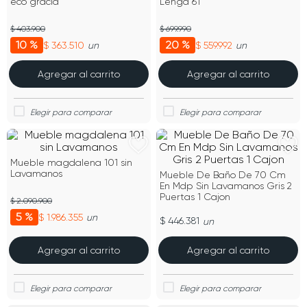
eco gracia
Lenga 61
$ 403.900
$ 699.990
10 %
20 %
$ 363.510
$ 559.992
un
un
Agregar al carrito
Agregar al carrito
Mueble magdalena 101 sin
Lavamanos
Mueble De Baño De 70 Cm
En Mdp Sin Lavamanos Gris 2
Puertas 1 Cajon
$ 2.090.900
5 %
$ 1.986.355
un
$ 446.381
un
Agregar al carrito
Agregar al carrito