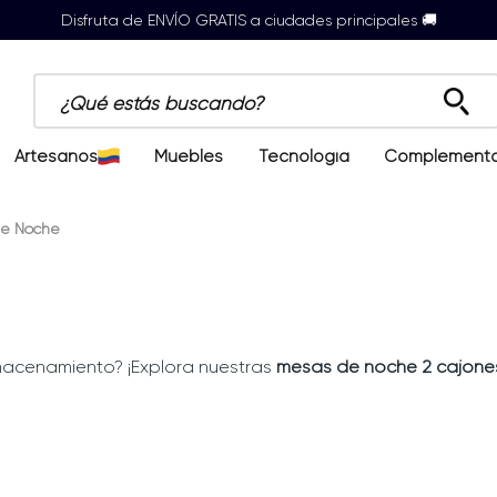
Disfruta de ENVÍO GRATIS a ciudades principales 🚚
¿Qué estás buscando?
Artesanos
Muebles
Tecnología
Complement
e Noche
acenamiento? ¡Explora nuestras
mesas de noche 2 cajone