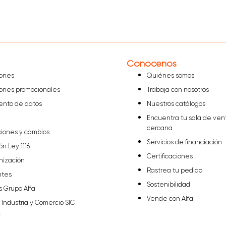
Conócenos
iones
Quiénes somos
iones promocionales
Trabaja con nosotros
iento de datos
Nuestros catálogos
Encuentra tu sala de ven
cercana
ciones y cambios
Servicios de financiación
ón Ley 1116
Certificaciones
nización
Rastrea tu pedido
ntes
Sostenibilidad
s Grupo Alfa
Vende con Alfa
Industria y Comercio SIC
T