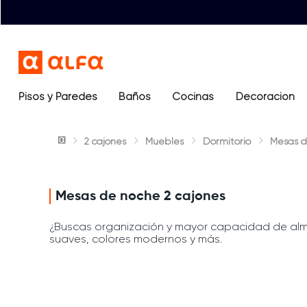
Pisos y Paredes
Baños
Términos más buscados
Cocinas
Decoración
1
.
lavamanos
2 cajones
Muebles
Dormitorio
Mesas d
2
.
sanitario
3
.
cerámica madera
4
.
ocean blue
Mesas de noche 2 cajones
5
.
closet
¿Buscas organización y mayor capacidad de alm
suaves, colores modernos y más.