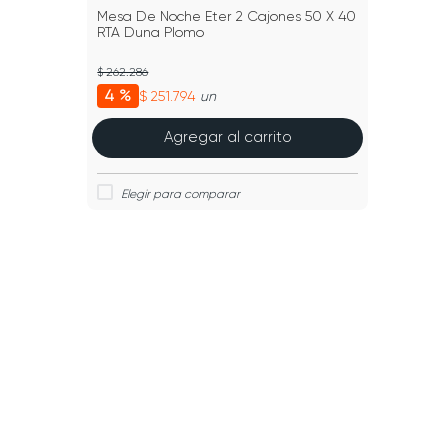
Mesa De Noche Eter 2 Cajones 50 X 40
RTA Duna Plomo
$ 262.286
4 %
$ 251.794
un
Agregar al carrito