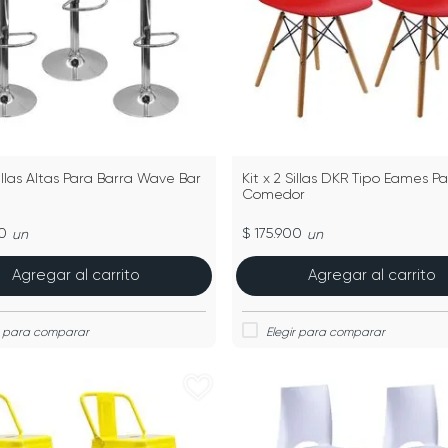
Sillas Altas Para Barra Wave Bar
Kit x 2 Sillas DKR Tipo Eames P
Comedor
0
$ 175.900
un
un
Agregar al carrito
Agregar al carrito