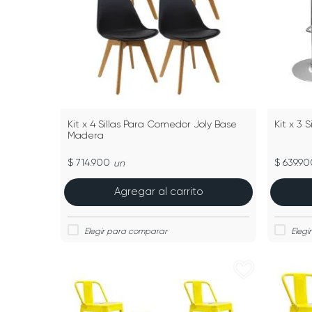
Kit x 4 Sillas Para Comedor Joly Base
Kit x 3 
Madera
$ 714.900
$ 639.90
un
Agregar al carrito