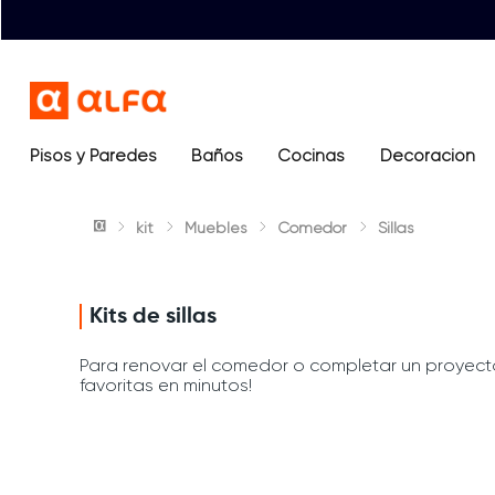
Pisos y Paredes
Baños
Términos más buscados
Cocinas
Decoración
1
.
lavamanos
kit
Muebles
Comedor
Sillas
2
.
sanitario
3
.
cerámica madera
4
.
ocean blue
Kits de sillas
5
.
closet
Para renovar el comedor o completar un proyecto
favoritas en minutos!