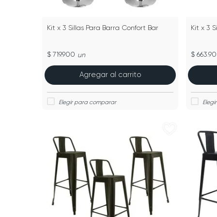
Kit x 3 Sillas Para Barra Confort Bar
Kit x 3 S
$ 719.900
$ 663.9
un
Agregar al carrito