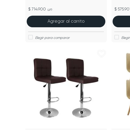
$ 714.900
$ 575.90
un
Agregar al carrito