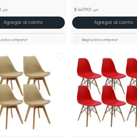
1
$ 447.901
un
un
Agregar al carrito
Agregar al carrito