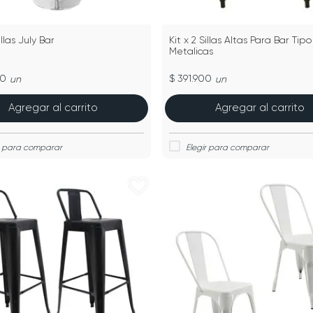
illas July Bar
Kit x 2 Sillas Altas Para Bar Tipo 
Metalicas
00
$ 391.900
un
un
Agregar al carrito
Agregar al carrito