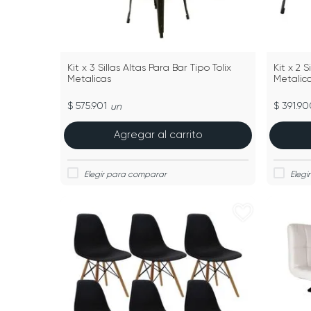
Kit x 3 Sillas Altas Para Bar Tipo Tolix
Kit x 2 S
Metalicas
Metalic
$ 575.901
$ 391.90
un
Agregar al carrito