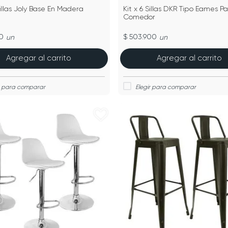
Sillas Joly Base En Madera
Kit x 6 Sillas DKR Tipo Eames P
Comedor
0
$ 503.900
un
un
Agregar al carrito
Agregar al carrito