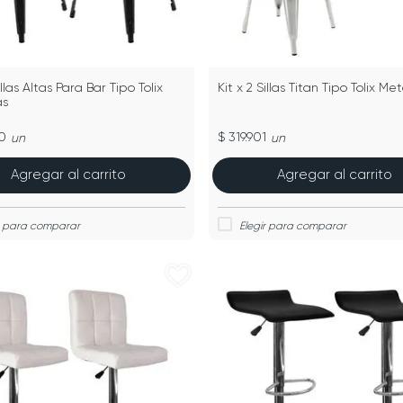
illas Altas Para Bar Tipo Tolix
Kit x 2 Sillas Titan Tipo Tolix Me
as
0
$ 319.901
un
un
Agregar al carrito
Agregar al carrito