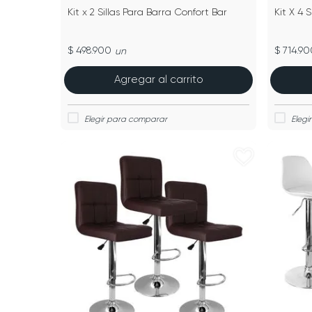
Kit x 2 Sillas Para Barra Confort Bar
Kit X 4 
$ 498.900
$ 714.90
un
Agregar al carrito