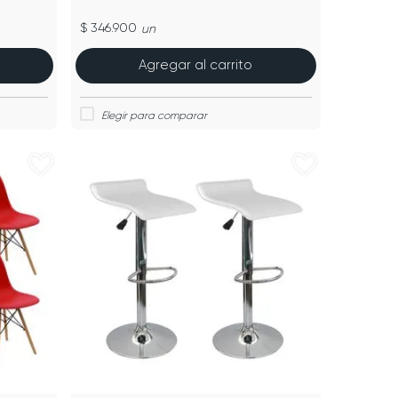
$ 346.900
un
Agregar al carrito