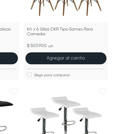
talicas
Kit x 6 Sillas DKR Tipo Eames Para
Comedor
$ 503.900
un
Agregar al carrito