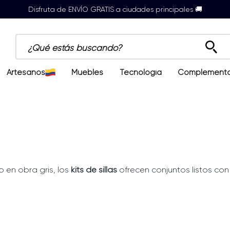
Disfruta de ENVÍO GRATIS a ciudades principales 🚚
¿Qué estás buscando?
Artesanos
Muebles
Tecnología
Complement
 en obra gris, los
kits de sillas
ofrecen conjuntos listos co