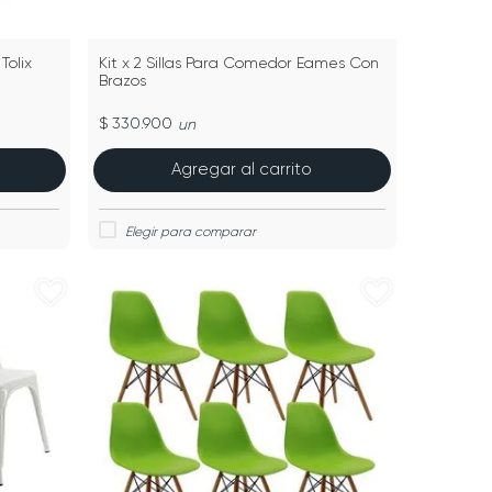
Tolix
Kit x 2 Sillas Para Comedor Eames Con
Brazos
$ 330.900
un
Agregar al carrito