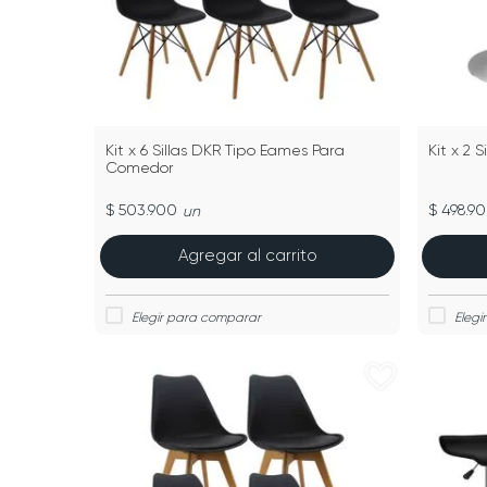
Kit x 6 Sillas DKR Tipo Eames Para
Kit x 2 
Comedor
$ 503.900
$ 498.9
un
Agregar al carrito