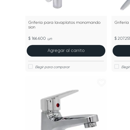
Grifería para lavaplatos monomando
Griferí
sion
$ 166.600
$ 207.25
un
Agregar al carrito