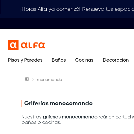
¡Horas Alfa ya comenzó! Renueva tus espacio
Pisos y Paredes
Baños
Términos más buscados
Cocinas
Decoración
1
.
lavamanos
monomando
2
.
sanitario
3
.
cerámica madera
4
.
ocean blue
Griferías monocomando
5
.
closet
Nuestras
griferías monocomando
reúnen cartucho
baños o cocinas.