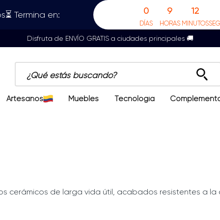
0
9
12
s⏳ Termina en:
DÍAS
HORAS
MINUTOS
SE
Disfruta de ENVÍO GRATIS a ciudades principales 🚚
¿Qué estás buscando?
Artesanos
Muebles
Tecnología
Complement
s cerámicos de larga vida útil, acabados resistentes a la