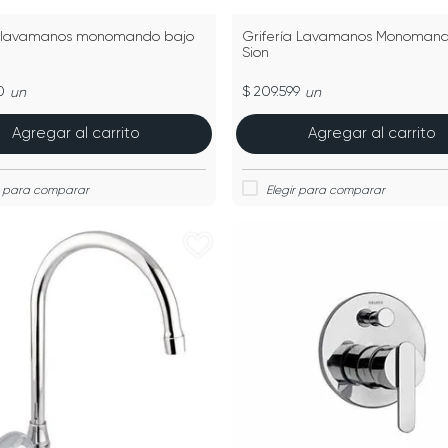
a lavamanos monomando bajo
Grifería Lavamanos Monomand
Sion
0
$ 209.599
un
un
Agregar al carrito
Agregar al carrito