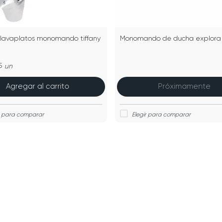
a lavaplatos monomando tiffany
Monomando de ducha explora
5
un
Agregar al carrito
Próximamente