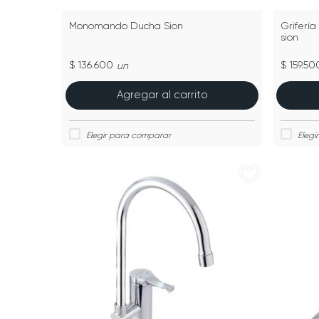
Monomando Ducha Sion
Griferí
sion
$ 136.600
$ 159.50
un
Agregar al carrito