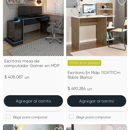
Escritorio mesa de
Míralo en tu espacio
computador Gamer en MDP
Escritorio En Mdp 110X111Cm
$ 408.087
un
Roble Blanco
$ 490.284
un
Agregar al carrito
Agregar al carrito