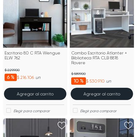
Escritorio 80 C RTA Wengue
Combo Escritorio Atlanter +
ELW 762
Biblioteca RTA CLB 8818
Rovere
$ 229.900
$ 589.900
6 %
$ 216.106
un
10 %
$ 530.910
un
Agregar al carrito
Agregar al carrito