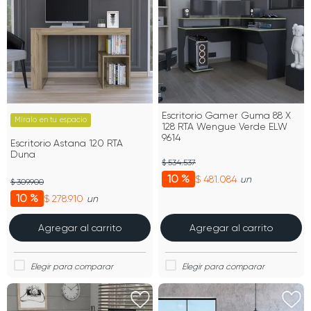
Escritorio Gamer Guma 88 X
Míralo en tu espacio
128 RTA Wengue Verde ELW
9614
Escritorio Astana 120 RTA
Duna
$ 534.537
10 %
$ 481.084
un
$ 309.900
10 %
$ 278.910
un
Agregar al carrito
Agregar al carrito