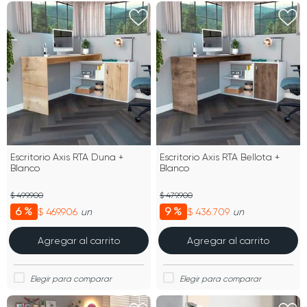
Escritorio Axis RTA Duna +
Escritorio Axis RTA Bellota +
Blanco
Blanco
$ 499.900
$ 479.900
6 %
9 %
$ 469.906
$ 436.709
un
un
Agregar al carrito
Agregar al carrito