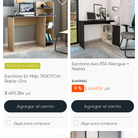
Escritorio Axis RTA Wengue +
Míralo en tu espacio
Niebla
Escritorio En Mdp 110X111Cm
Roble-Gris
$ 499.900
9 %
$ 454.909
un
$ 490.284
un
Agregar al carrito
Agregar al carrito