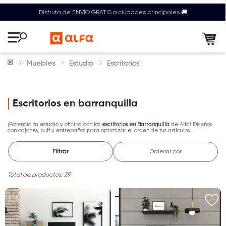
Disfruta de ENVÍO GRATIS a ciudades principales 🚚
Muebles
Estudio
Escritorios
Escritorios en barranquilla
¡Potencia tu estudio y oficina con los
escritorios en Barranquilla
de Alfa! Diseños
con cajones, puff y entrepaños para optimizar el orden de tus artículos.
Filtrar
Ordenar por
29