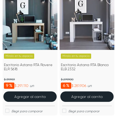
Míralo en tu espacio
Míralo en tu espacio
Escritorio Astana RTA Rovere
Escritorio Astana RTA Blanco
ELR 5618
ELB 2332
$ 319.901
$ 299.900
9 %
6 %
$ 291.110
$ 281.906
un
un
Agregar al carrito
Agregar al carrito