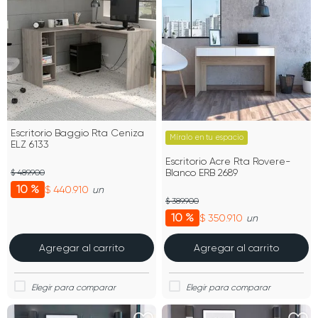
Escritorio Baggio Rta Ceniza
Míralo en tu espacio
ELZ 6133
Escritorio Acre Rta Rovere-
Blanco ERB 2689
$ 489.900
10 %
$ 440.910
un
$ 389.900
10 %
$ 350.910
un
Agregar al carrito
Agregar al carrito