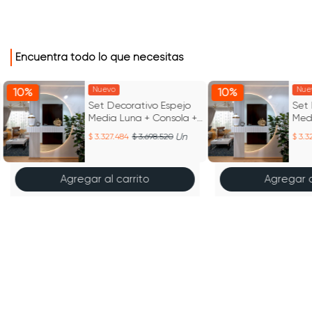
Encuentra todo lo que necesitas
Nuevo
Nue
10%
10%
Set Decorativo Espejo
Set 
Media Luna + Consola +
Med
Listones
List
Un
3.327.484
3.698.520
3.3
Agregar al carrito
Agregar a