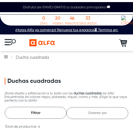
Disfruta de ENVÍO GRATIS a ciudades principales 🚚
0
20
46
33
DÍAS
HORAS
MINUTOS
SEGUNDOS
¡Horas Alfa ya comenzó! Renueva tus espacios⏳ Termina en:
Ducha cuadrada
Duchas cuadradas
¡Ponle diseño y sofisticación a tu baño con las
duchas cuadradas
de Alfa!
Encuéntralas en colores negro, plateado, níquel, cromo y más. ¡Elige la que vaya
perfecto con tu baño!
Filtrar
Ordenar por
4