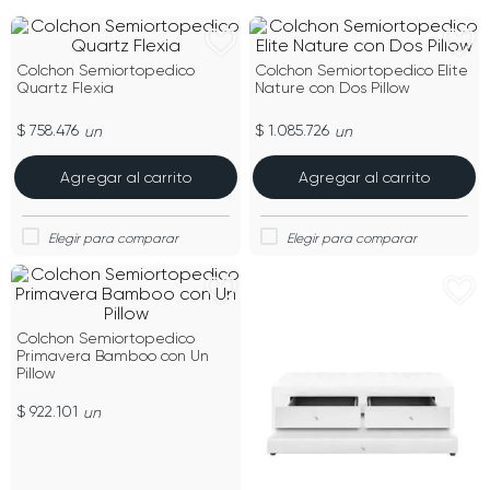
Colchon Semiortopedico
Colchon Semiortopedico Elite
Quartz Flexia
Nature con Dos Pillow
$ 758.476
$ 1.085.726
un
un
Agregar al carrito
Agregar al carrito
Colchon Semiortopedico
Primavera Bamboo con Un
Pillow
$ 922.101
un