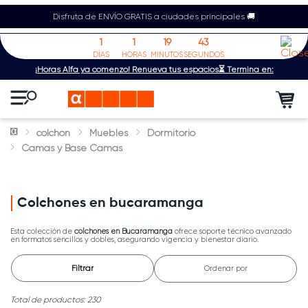
Disfruta de ENVÍO GRATIS a ciudades principales 🚚
1
1
19
43
DÍAS
HORAS
MINUTOS
SEGUNDOS
¡Horas Alfa ya comenzó! Renueva tus espacios⏳ Termina en:
colchon
Muebles
Dormitorio
Camas y Base Camas
Colchones en bucaramanga
Esta colección de
colchones en Bucaramanga
ofrece soporte técnico avanzado
en formatos sencillos y dobles, asegurando vigencia y bienestar diario.
Filtrar
Ordenar por
230