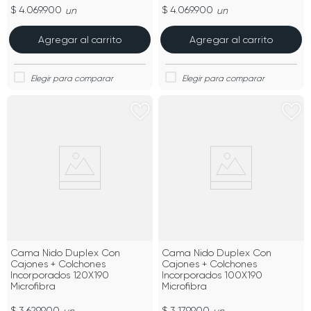
$ 4.069.900
$ 4.069.900
un
un
Agregar al carrito
Agregar al carrito
Cama Nido Duplex Con
Cama Nido Duplex Con
Cajones + Colchones
Cajones + Colchones
Incorporados 120X190
Incorporados 100X190
Microfibra
Microfibra
$ 3.629.900
$ 3.179.900