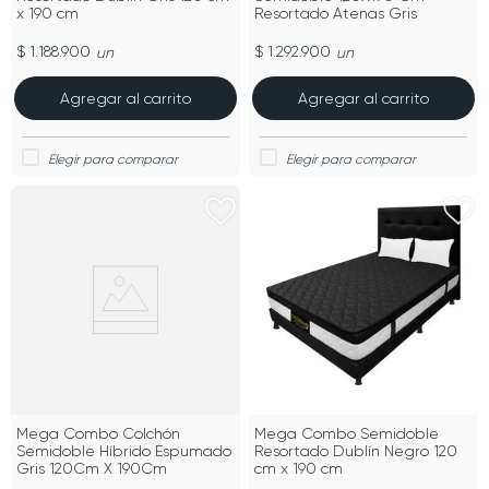
x 190 cm
Resortado Atenas Gris
$ 1.188.900
$ 1.292.900
un
un
Agregar al carrito
Agregar al carrito
Mega Combo Colchón
Mega Combo Semidoble
Semidoble Híbrido Espumado
Resortado Dublín Negro 120
Gris 120Cm X 190Cm
cm x 190 cm