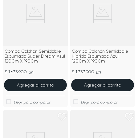
Combo Colchón Semidoble
Combo Colchón Semidoble
Espumado Super Dream Azul
Híbrido Espumado Azul
120Cm X 190Cm
120Cm X 190Cm
$ 1.633.900
$ 1.333.900
un
un
Agregar al carrito
Agregar al carrito