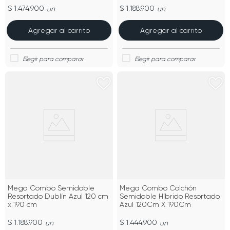
$ 1.474.900
$ 1.188.900
un
un
Agregar al carrito
Agregar al carrito
Mega Combo Semidoble
Mega Combo Colchón
Resortado Dublín Azul 120 cm
Semidoble Híbrido Resortado
x 190 cm
Azul 120Cm X 190Cm
$ 1.188.900
$ 1.444.900
un
un