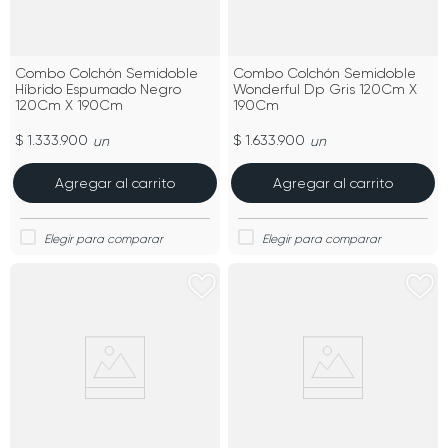
Combo Colchón Semidoble
Combo Colchón Semidoble
Híbrido Espumado Negro
Wonderful Dp Gris 120Cm X
120Cm X 190Cm
190Cm
$ 1.333.900
$ 1.633.900
un
un
Agregar al carrito
Agregar al carrito