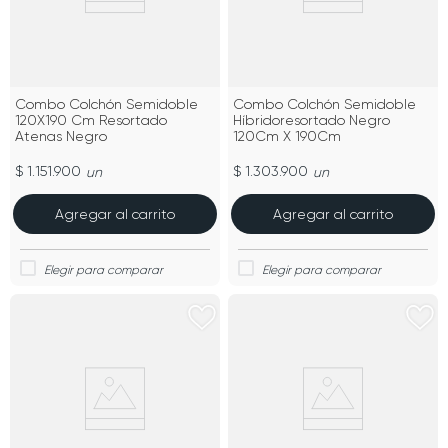
Combo Colchón Semidoble
Combo Colchón Semidoble
120X190 Cm Resortado
Híbridoresortado Negro
Atenas Negro
120Cm X 190Cm
$ 1.151.900
$ 1.303.900
un
un
Agregar al carrito
Agregar al carrito