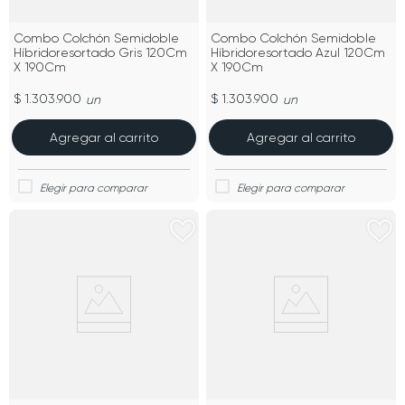
Combo Colchón Semidoble
Combo Colchón Semidoble
Híbridoresortado Gris 120Cm
Híbridoresortado Azul 120Cm
X 190Cm
X 190Cm
$ 1.303.900
$ 1.303.900
un
un
Agregar al carrito
Agregar al carrito