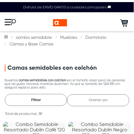
Disfruta de ENVÍO GRATIS a ciudades principales 🚚
combo semidoble
Muebles
Dormitorio
Camas y Base Camas
Camas semidobles con colchón
Nuestras
camas semidobles con colchón
son el tamaño ideal para las personas
que les gusta moverse mientras duermen. Ya que su tamaño de 120x190 cm
asegura espacio para esto.
Filtrar
Ordenar por
38