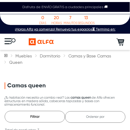
Disfruta de ENVÍO GRATIS a ciudades principales 🚚
0
20
7
13
DÍAS
HORAS
MINUTOS
SEGUNDOS
¡Horas Alfa ya comenzó! Renueva tus espacios⏳ Termina en:
Muebles
Dormitorio
Camas y Base Camas
Queen
Camas queen
¿Tu habitación necesita un cambio real? Las
camas queen
de Alfa ofrecen
estructuras en madera sólida, cabeceras tapizadas y bases con
almacenamiento funcional.
Filtrar
Ordenar por