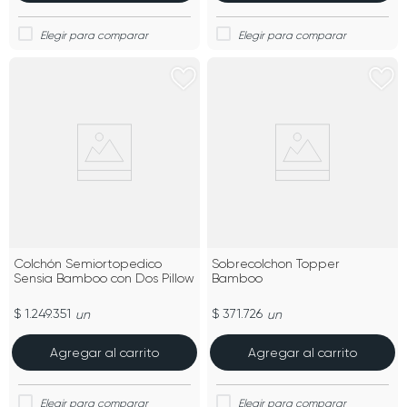
Colchón Semiortopedico
Sobrecolchon Topper
Sensia Bamboo con Dos Pillow
Bamboo
$ 1.249.351
$ 371.726
un
un
Agregar al carrito
Agregar al carrito