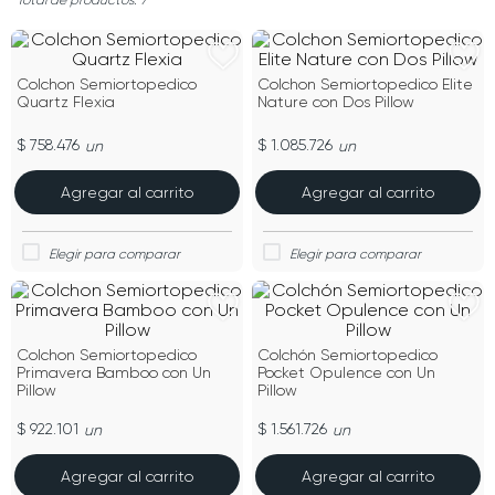
7
Colchon Semiortopedico
Colchon Semiortopedico Elite
Quartz Flexia
Nature con Dos Pillow
$ 758.476
$ 1.085.726
un
un
Agregar al carrito
Agregar al carrito
Colchon Semiortopedico
Colchón Semiortopedico
Primavera Bamboo con Un
Pocket Opulence con Un
Pillow
Pillow
$ 922.101
$ 1.561.726
un
un
Agregar al carrito
Agregar al carrito