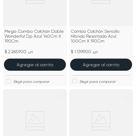
Mega Combo Colchón Doble
Combo Colchón Sencillo
Wonderful Dp Azul 140Cm X
Híbrido Resortado Azul
190Cm
100Cm X 190Cm
$ 2.265.900
$ 1.139.900
un
un
Agregar al carrito
Agregar al carrito