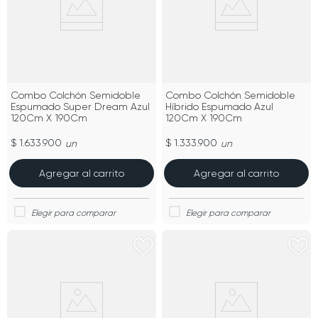
Combo Colchón Semidoble
Combo Colchón Semidoble
Espumado Super Dream Azul
Híbrido Espumado Azul
120Cm X 190Cm
120Cm X 190Cm
$ 1.633.900
$ 1.333.900
un
un
Agregar al carrito
Agregar al carrito