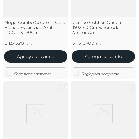
Mega Combo Colchón Doble
Combo Colchón Queen
Híbrido Espumado Azul
160X190 Cm Resortado
140Cm X 190Cm
Atenas Azul
$ 1.643.901
$ 1.548.900
un
un
Agregar al carrito
Agregar al carrito