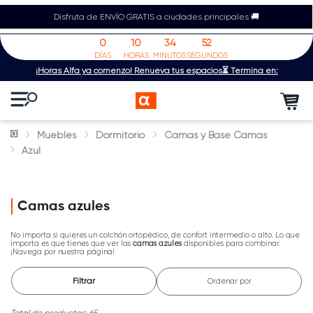
Disfruta de ENVÍO GRATIS a ciudades principales 🚚
0
10
34
52
DÍAS
HORAS
MINUTOS
SEGUNDOS
¡Horas Alfa ya comenzó! Renueva tus espacios⏳ Termina en:
Muebles
Dormitorio
Camas y Base Camas
Azul
Camas azules
No importa si quieres un colchón ortopédico, de confort intermedio o alto. Lo que
importa es que tienes que ver las
camas azules
disponibles para combinar.
¡Navega por nuestra página!
Filtrar
Ordenar por