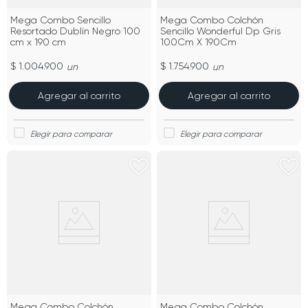
Mega Combo Sencillo
Mega Combo Colchón
Resortado Dublín Negro 100
Sencillo Wonderful Dp Gris
cm x 190 cm
100Cm X 190Cm
$ 1.004.900
$ 1.754.900
un
un
Agregar al carrito
Agregar al carrito
Mega Combo Colchón
Mega Combo Colchón