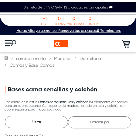
Disfruta de ENVÍO GRATIS a ciudades principales 🚚
-1
0
0
0
DÍAS
HORAS
MINUTOS
SEGUNDOS
¡Horas Alfa ya comenzó! Renueva tus espacios⏳ Termina en:
combo sencillo
Muebles
Dormitorio
Camas y Base Camas
Bases cama sencillas y colchón
Encuentra en nuestras
bases cama sencillas y colchón
los elementos esenciales
para un buen descanso. Con soporte de madera forrado en tela y colchón de
doble espuma para mayor suavidad.
Filtrar
Ordenar por